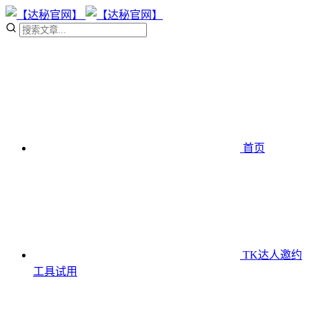
首页
TK达人邀约
工具
试用