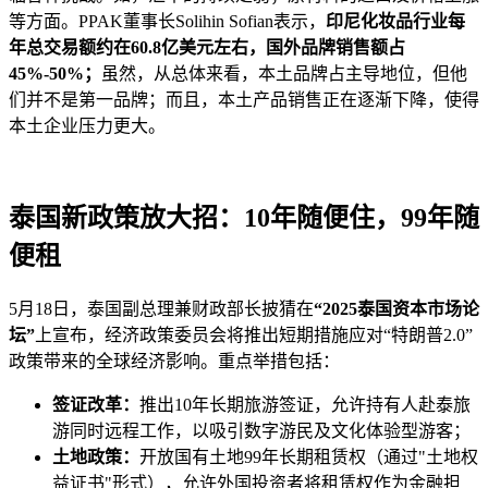
等方面。PPAK董事长Solihin Sofian表示，
印尼化妆品行业每
年总交易额约在60.8亿美元左右，国外品牌销售额占
45%-50%；
虽然，从总体来看，本土品牌占主导地位，但他
们并不是第一品牌；而且，本土产品销售正在逐渐下降，使得
本土企业压力更大。
泰国新政策放大招：10年随便住，99年随
便租
5月18日，泰国副总理兼财政部长披猜在
“2025泰国资本市场论
坛”
上宣布，经济政策委员会将推出短期措施应对“特朗普2.0”
政策带来的全球经济影响。重点举措包括：
签证改革：
推出10年长期旅游签证，允许持有人赴泰旅
游同时远程工作，以吸引数字游民及文化体验型游客；
土地政策：
开放国有土地99年长期租赁权（通过"土地权
益证书"形式），允许外国投资者将租赁权作为金融担