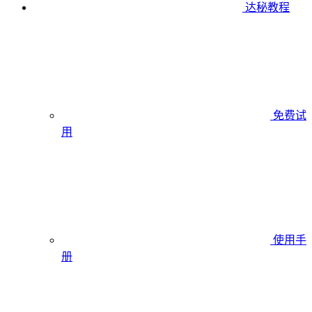
达秘教程
免费试
用
使用手
册