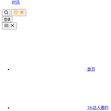
时讯
登录
首页
TK达人邀约