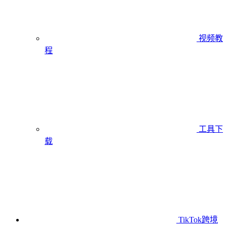
视频教
程
工具下
载
TikTok跨境