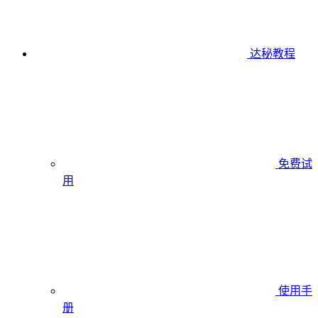
达秘教程
免费试
用
使用手
册