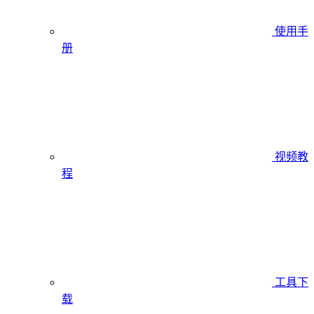
使用手
册
视频教
程
工具下
载