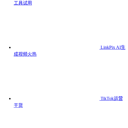
工具
试用
LinkPix AI生
成视频
火热
TikTok运营
干货