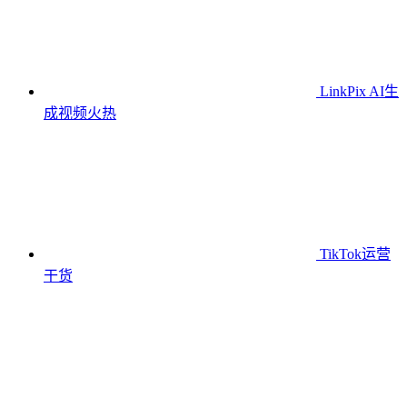
LinkPix AI生
成视频
火热
TikTok运营
干货