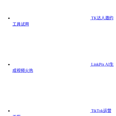
TK达人邀约
工具
试用
LinkPix AI生
成视频
火热
TikTok运营