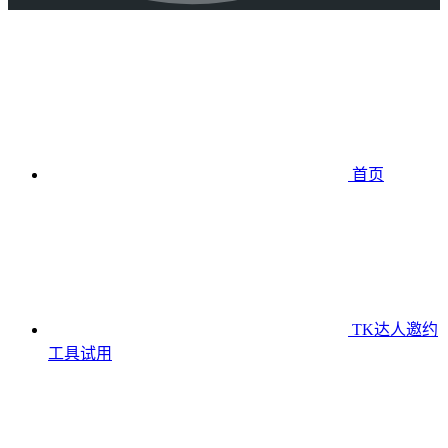
首页
TK达人邀约
工具
试用