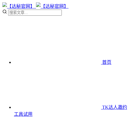
首页
TK达人邀约
工具
试用