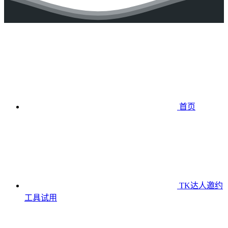
首页
TK达人邀约
工具
试用