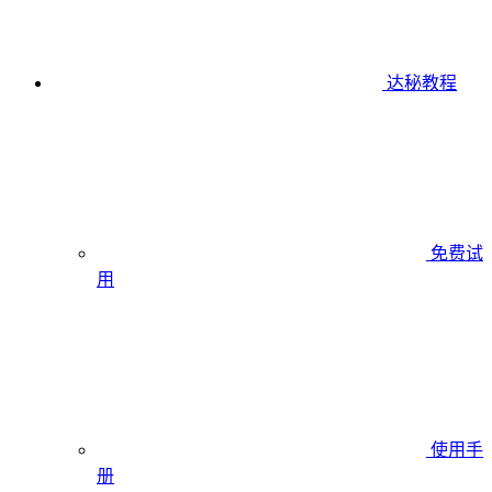
达秘教程
免费试
用
使用手
册