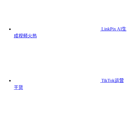
LinkPix AI生
成视频
火热
TikTok运营
干货