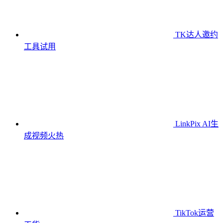
TK达人邀约
工具
试用
LinkPix AI生
成视频
火热
TikTok运营