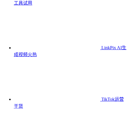
工具
试用
LinkPix AI生
成视频
火热
TikTok运营
干货