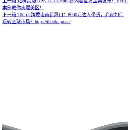
上一篇
花样灵动 RPATikTok Shop好内容官方宝典发布！100个
案例教你卖爆美区！
下一篇
TikTok跨境电商新风口：8000万达人带货，商家如何
玩转全球市场？https://tiktokapp.cc/