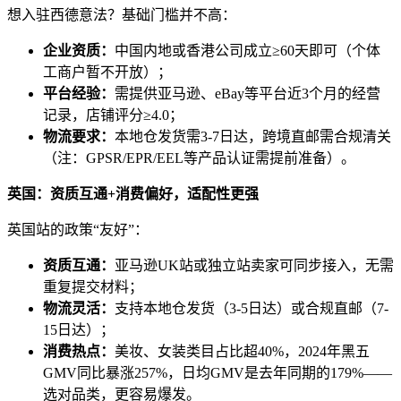
想入驻西德意法？基础门槛并不高：
企业资质：
中国内地或香港公司成立≥60天即可（个体
工商户暂不开放）；
平台经验：
需提供亚马逊、eBay等平台近3个月的经营
记录，店铺评分≥4.0；
物流要求：
本地仓发货需3-7日达，跨境直邮需合规清关
（注：GPSR/EPR/EEL等产品认证需提前准备）。
英国：资质互通+消费偏好，适配性更强
英国站的政策“友好”：
资质互通：
亚马逊UK站或独立站卖家可同步接入，无需
重复提交材料；
物流灵活：
支持本地仓发货（3-5日达）或合规直邮（7-
15日达）；
消费热点：
美妆、女装类目占比超40%，2024年黑五
GMV同比暴涨257%，日均GMV是去年同期的179%——
选对品类，更容易爆发。