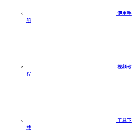
使用手
册
视频教
程
工具下
载