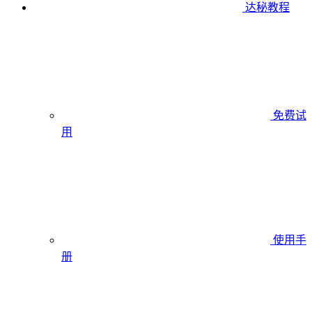
达秘教程
免费试
用
使用手
册