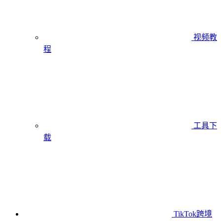
视频教
程
工具下
载
TikTok跨境