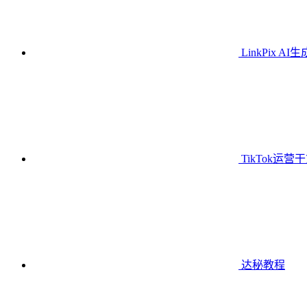
LinkPix AI
TikTok运营
达秘教程