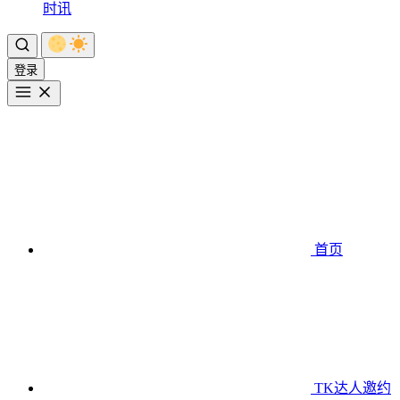
时讯
登录
首页
TK达人邀约