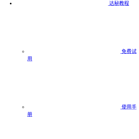
达秘教程
免费试
用
使用手
册