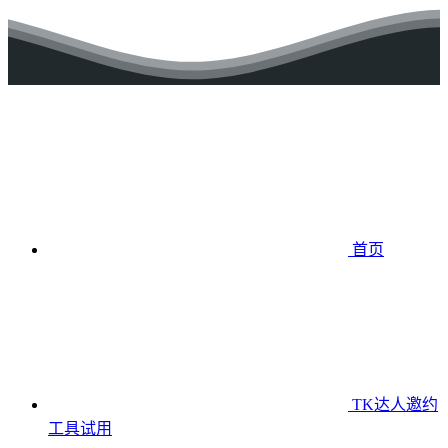
首页
TK达人邀约
工具
试用