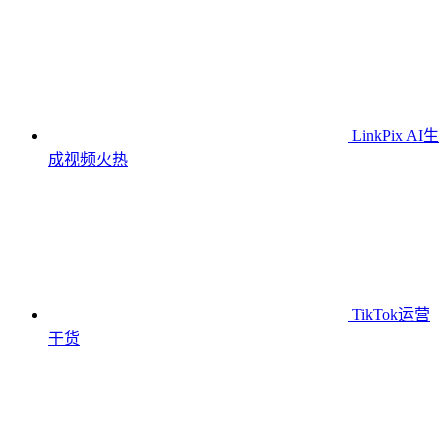
LinkPix AI生
成视频
火热
TikTok运营
干货