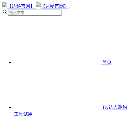
首页
TK达人邀约
工具
试用