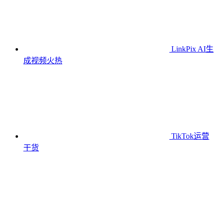
LinkPix AI生
成视频
火热
TikTok运营
干货