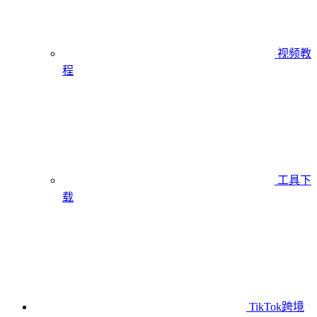
视频教
程
工具下
载
TikTok跨境