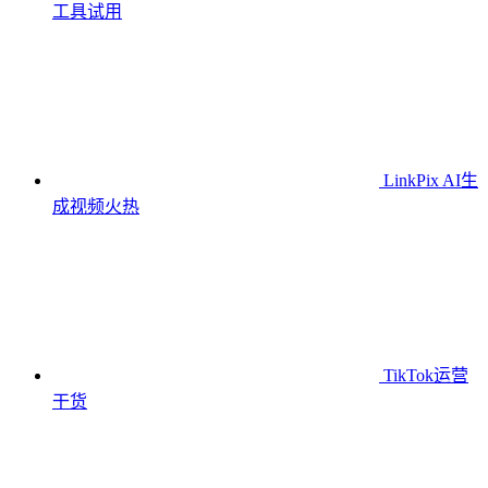
工具
试用
LinkPix AI生
成视频
火热
TikTok运营
干货