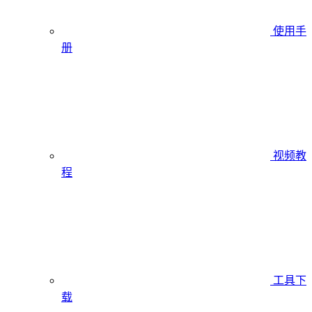
使用手
册
视频教
程
工具下
载