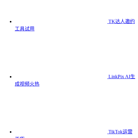
TK达人邀约
工具
试用
LinkPix AI生
成视频
火热
TikTok运营