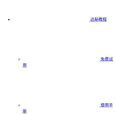
达秘教程
免费试
用
使用手
册