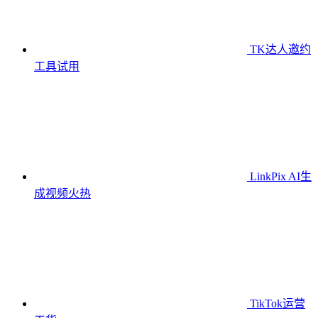
TK达人邀约
工具
试用
LinkPix AI生
成视频
火热
TikTok运营