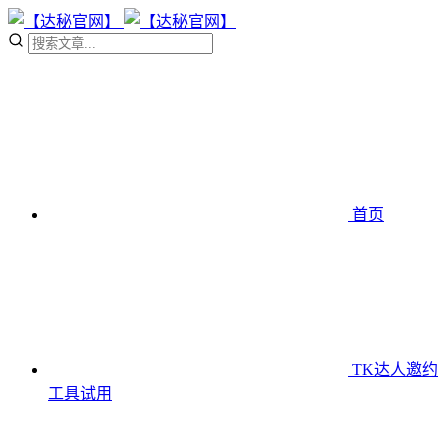
首页
TK达人邀约
工具
试用