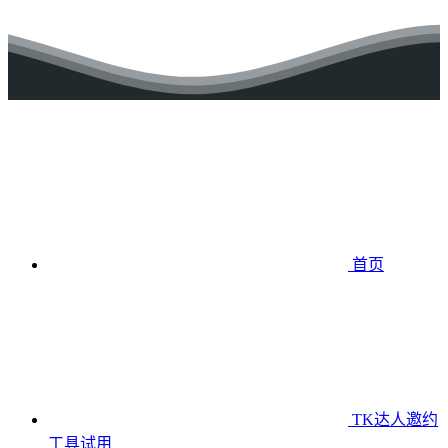
首页
TK达人邀约
工具
试用