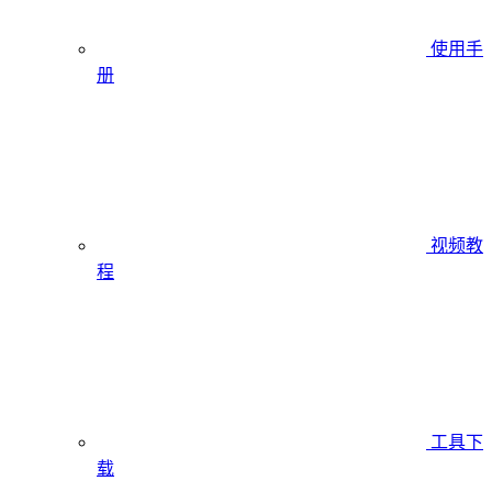
使用手
册
视频教
程
工具下
载