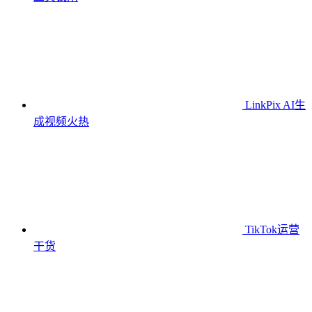
LinkPix AI生
成视频
火热
TikTok运营
干货