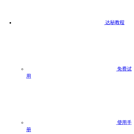
达秘教程
免费试
用
使用手
册