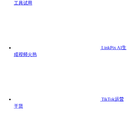
工具
试用
LinkPix AI生
成视频
火热
TikTok运营
干货