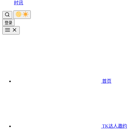
时讯
登录
首页
TK达人邀约