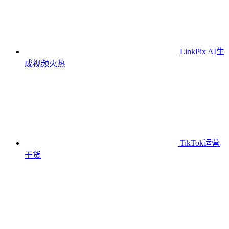
LinkPix AI生
成视频
火热
TikTok运营
干货