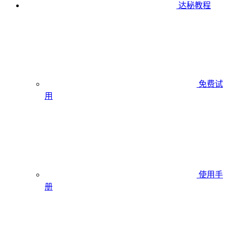
达秘教程
免费试
用
使用手
册