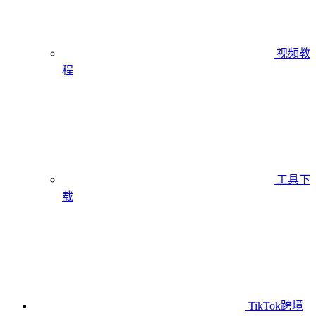
视频教
程
工具下
载
TikTok跨境