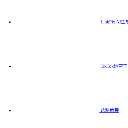
LinkPix AI
TikTok运营
达秘教程