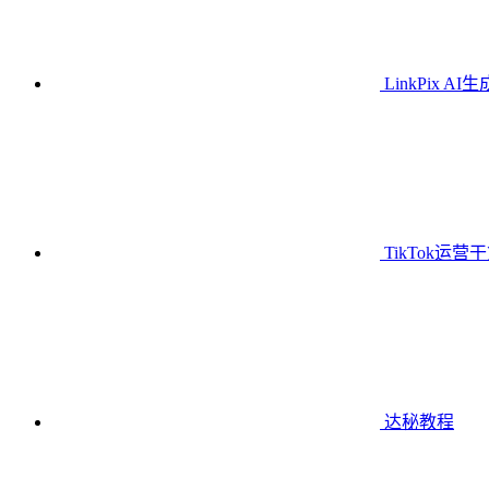
LinkPix AI
TikTok运营
达秘教程