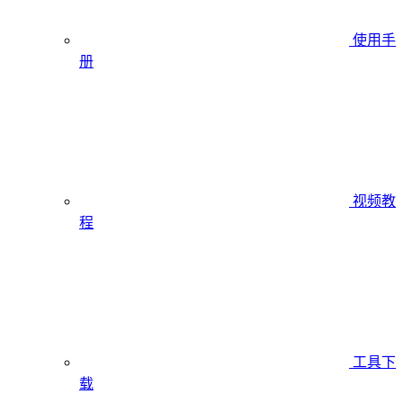
使用手
册
视频教
程
工具下
载