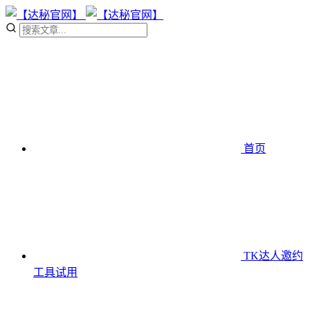
首页
TK达人邀约
工具
试用