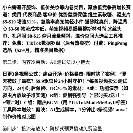
小白需避开服饰、低价美妆等内卷类目，聚焦低竞争高增长赛
道：类目 代表商品 客单价 优势健康保健 维生素软糖、驱虫片
$5-$10 增速51%，复购率高宠物轻小件 猫砂除臭剂、降温背
心 $3-$8 物流成本低，萌宠视频易爆量穆斯林时尚 冰丝头
巾、礼拜服 $8-$15 斋月流量倾斜，溢价空间大选品工具推
荐：免费：TikTok数据罗盘（后台热卖榜）付费：PingPong
选品（$29/月，精准类目数据）
第三步：内容冷启动：AB测试法以小博大
日更3条视频公式：痛点开场+价格暴击+限时钩子案例：“夏
天被蚊子逼疯？$9.9驱虫片24小时守护！”每条视频投$5测试
方向，24小时后保留CTR＞5%的素材：A组：功能演示（如
驱虫片放蚊子堆实测）B组：促销强引导（“限时买2送1！”
+倒计时）C组：蹭热BGM（用 #TikTokMadeMeBuyIt标签）
工具降本增效：剪映：AI生成脚本，1分钟出3条视频Canva：
制作价格对比图
第四步：投流与放大：阶梯式预算撬动免费流量