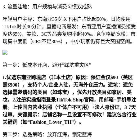
3. 流量洼地：用户规模与消费习惯双成熟
年轻用户主导：东南亚35岁以下用户占比超50%，日均使用
TikTok时长90分钟。直播电商爆发：东南亚用户直播消费接受
度达65%，美妆、3C等品类复购率超40%。竞争格局宽松：市
场集中度低（CR5不足30%），中小玩家仍有巨大突围空间。
第一步：低成本开店，避开“踩坑重灾区”
1.优选东南亚跨境店（非本土店）原因：保证金仅$90（美区
需$500），支持个人/企业入驻，无海外仓压力。避坑：避免
选择需邀请码的类目（如珠宝），优先开放类目如家居、美
妆。2.注册实操指南登录TikTok Shop官网，用邮箱+手机号注
册。上传国内营业执照（个体户不可用）+法人身份证，3-7天
过审。关键提示：店铺名称一旦设置不可修改！建议包含行业
关键词（如“Fashion_Lover_TH”）。
第二步：选品策略：放弃红海，锁定蓝海