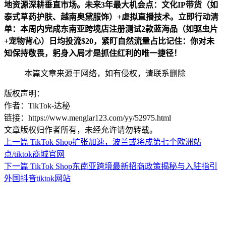
地资源深耕垂直市场。未来3年最大机会点：文化IP带货（如
泰式草药护肤、越南奥黛服饰）+虚拟直播技术。立即行动清
单：本周内完成东南亚跨境店注册测试2款蓝海品（如驱虫片
+宠物背心）日均投流$20，紧盯自然流量占比记住：你对未
知保持敬畏，躬身入局才是抓住红利的唯一捷径！
本篇文章来源于网络，如有侵权，请联系删除
版权声明：
作者：TikTok-达秘
链接：https://www.menglar123.com/yy/52975.html
文章版权归作者所有，未经允许请勿转载。
上一篇
TikTok Shop扩张加速，波兰或将成第七个欧洲站
点/tiktok商城官网
下一篇
TikTok Shop东南亚跨境最新招商政策揭秘与入驻指引
外国抖音tiktok网站