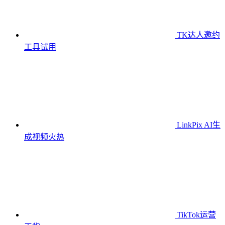
TK达人邀约
工具
试用
LinkPix AI生
成视频
火热
TikTok运营