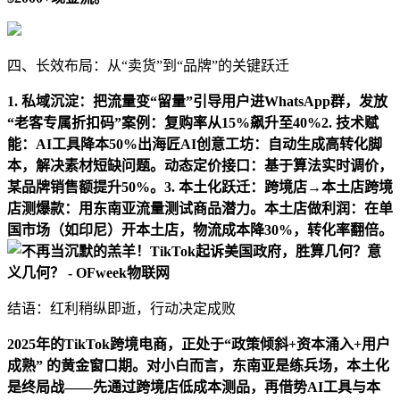
四、长效布局：从“卖货”到“品牌”的关键跃迁
1. 私域沉淀：把流量变“留量”引导用户进WhatsApp群，发放
“老客专属折扣码”案例：复购率从15%飙升至40%2. 技术赋
能：AI工具降本50%出海匠AI创意工坊：自动生成高转化脚
本，解决素材短缺问题。动态定价接口：基于算法实时调价，
某品牌销售额提升50%。3. 本土化跃迁：跨境店→本土店跨境
店测爆款：用东南亚流量测试商品潜力。本土店做利润：在单
国市场（如印尼）开本土店，物流成本降30%，转化率翻倍。
结语：红利稍纵即逝，行动决定成败
2025年的TikTok跨境电商，正处于“政策倾斜+资本涌入+用户
成熟” 的黄金窗口期。对小白而言，东南亚是练兵场，本土化
是终局战——先通过跨境店低成本测品，再借势AI工具与本