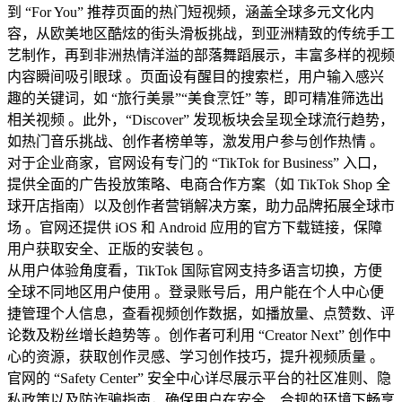
到 “For You” 推荐页面的热门短视频，涵盖全球多元文化内
容，从欧美地区酷炫的街头滑板挑战，到亚洲精致的传统手工
艺制作，再到非洲热情洋溢的部落舞蹈展示，丰富多样的视频
内容瞬间吸引眼球 。页面设有醒目的搜索栏，用户输入感兴
趣的关键词，如 “旅行美景”“美食烹饪” 等，即可精准筛选出
相关视频 。此外，“Discover” 发现板块会呈现全球流行趋势，
如热门音乐挑战、创作者榜单等，激发用户参与创作热情 。
对于企业商家，官网设有专门的 “TikTok for Business” 入口，
提供全面的广告投放策略、电商合作方案（如 TikTok Shop 全
球开店指南）以及创作者营销解决方案，助力品牌拓展全球市
场 。官网还提供 iOS 和 Android 应用的官方下载链接，保障
用户获取安全、正版的安装包 。
从用户体验角度看，TikTok 国际官网支持多语言切换，方便
全球不同地区用户使用 。登录账号后，用户能在个人中心便
捷管理个人信息，查看视频创作数据，如播放量、点赞数、评
论数及粉丝增长趋势等 。创作者可利用 “Creator Next” 创作中
心的资源，获取创作灵感、学习创作技巧，提升视频质量 。
官网的 “Safety Center” 安全中心详尽展示平台的社区准则、隐
私政策以及防诈骗指南，确保用户在安全、合规的环境下畅享