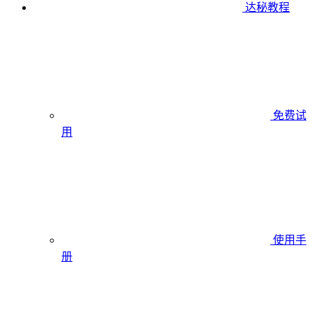
达秘教程
免费试
用
使用手
册