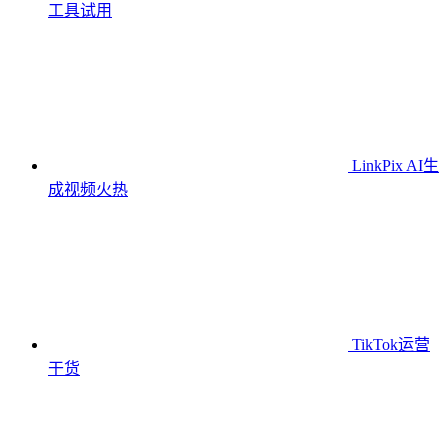
工具
试用
LinkPix AI生
成视频
火热
TikTok运营
干货