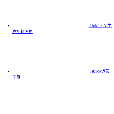
LinkPix AI生
成视频
火热
TikTok运营
干货