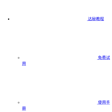
达秘教程
免费试
用
使用手
册