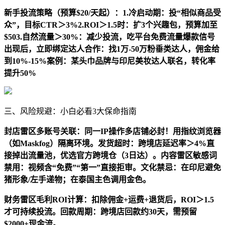
新手投流策略（预算$20/天起）：1.冷启动期：投“相似商品受
众”，目标CTR＞3%2.ROI＞1.5时：扩3个兴趣包，预算加至
$503.自然流量＞30%：减少投流，吃平台免费流量爆款信号
出现后，立即绑定达人合作：找1万-50万粉垂类达人，佣金给
到10%-15%案例：某头巾品牌与印尼美妆达人联名，转化率
提升50%
三、风险规避：小白必看3大保命指南
封店雷区多账号关联：同一IP操作多店铺必封！用指纹浏览器
（如Maskfog）隔离环境。发货超时：跨境店延迟率＞4%直
接掉出流量池，优选官方跨境仓（3日达）。内容雷区敏感词
禁用：视频含“免费”“第一”直接拒审。文化禁忌：在印尼避免
猪形象/左手递物；在泰国主色调用金色。
财务雷区毛利ROI计算：扣除佣金+运费+退货后，ROI＞1.5
才可持续投流。回款周期：跨境店回款约30天，需预留
$2000+现金流。