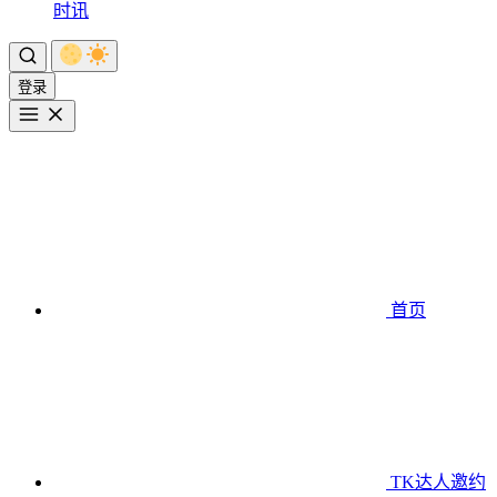
时讯
登录
首页
TK达人邀约