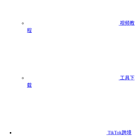
视频教
程
工具下
载
TikTok跨境