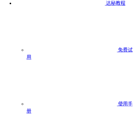
达秘教程
免费试
用
使用手
册