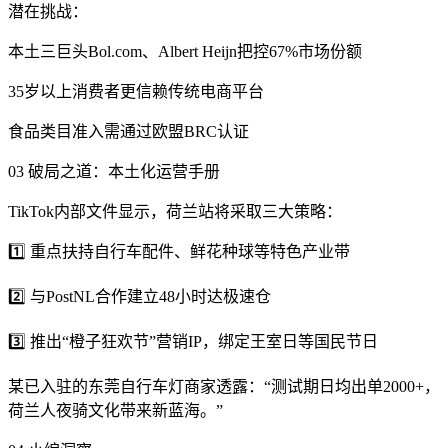
潜在挑战：
本土三巨头Bol.com、Albert Heijn把控67%市场份额
35岁以上消费者更信赖传统电商平台
食品类目准入需通过欧盟BRC认证
03 破局之道：本土化运营手册
TikTok内部文件显示，荷兰站将采取三大策略：
1️⃣ 重点扶持自行车配件、鲜花种球等特色产业带
2️⃣ 与PostNL合作建立48小时达极速仓
3️⃣ 推出“橙子狂欢节”营销IP，绑定王室日等国民节日
某已入驻的东莞自行车灯商家透露：“测试期日均出单2000+，
荷兰人夜骑文化带来新蓝海。”