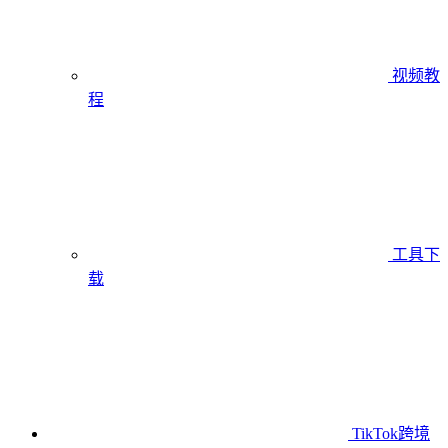
视频教
程
工具下
载
TikTok跨境