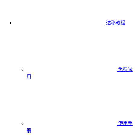
达秘教程
免费试
用
使用手
册