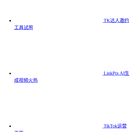
TK达人邀约
工具
试用
LinkPix AI生
成视频
火热
TikTok运营