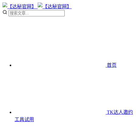
首页
TK达人邀约
工具
试用