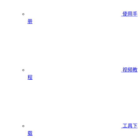
使用手
册
视频教
程
工具下
载