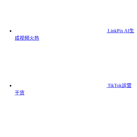
LinkPix AI生
成视频
火热
TikTok运营
干货