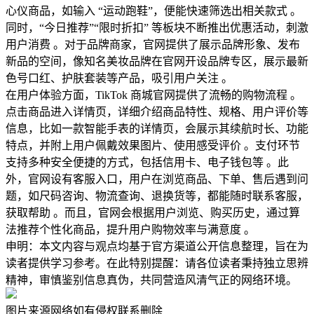
心仪商品，如输入 “运动跑鞋”，便能快速筛选出相关款式 。
同时，“今日推荐”“限时折扣” 等板块不断推出优惠活动，刺激
用户消费 。对于品牌商家，官网提供了展示品牌形象、发布
新品的空间，像知名美妆品牌在官网开设品牌专区，展示最新
色号口红、护肤套装等产品，吸引用户关注 。
在用户体验方面，TikTok 商城官网提供了流畅的购物流程 。
点击商品进入详情页，详细介绍商品特性、规格、用户评价等
信息，比如一款智能手表的详情页，会展示其续航时长、功能
特点，并附上用户佩戴效果图片、使用感受评价 。支付环节
支持多种安全便捷的方式，包括信用卡、电子钱包等 。此
外，官网设有客服入口，用户在浏览商品、下单、售后遇到问
题，如尺码咨询、物流查询、退换货等，都能随时联系客服，
获取帮助 。而且，官网会根据用户浏览、购买历史，通过算
法推荐个性化商品，提升用户购物效率与满意度 。
申明：本文内容与观点均基于官方渠道公开信息整理，旨在为
读者提供学习参考。在此特别提醒：请各位读者秉持独立思辨
精神，审慎鉴别信息真伪，共同营造风清气正的网络环境。
图片来源网络如有侵权联系删除