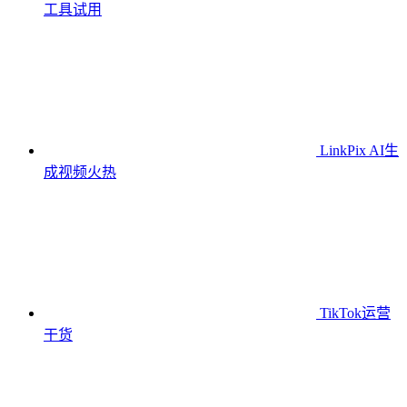
工具
试用
LinkPix AI生
成视频
火热
TikTok运营
干货