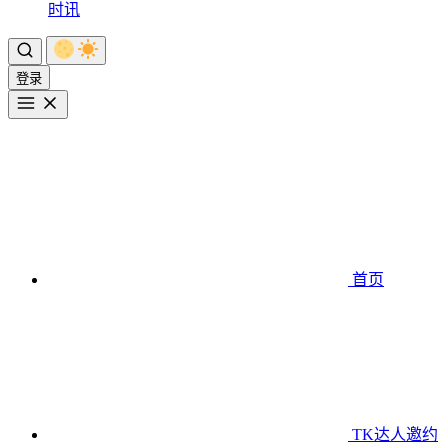
时讯
登录
首页
TK达人邀约