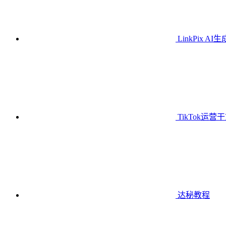
LinkPix AI
TikTok运营
达秘教程