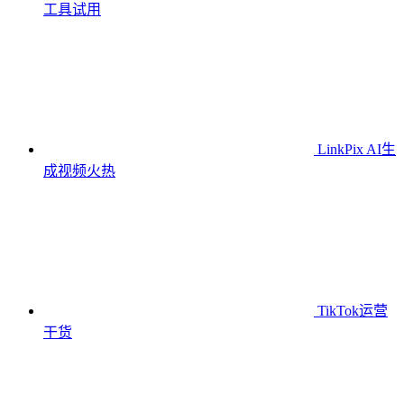
工具
试用
LinkPix AI生
成视频
火热
TikTok运营
干货