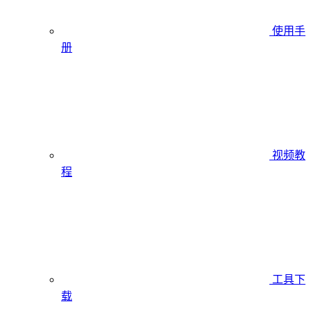
使用手
册
视频教
程
工具下
载