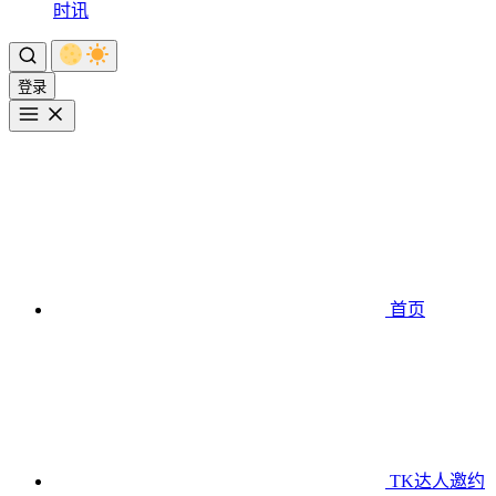
时讯
登录
首页
TK达人邀约