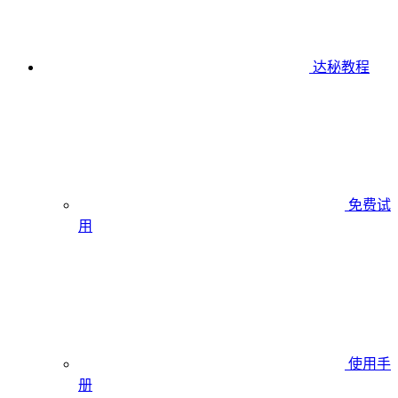
达秘教程
免费试
用
使用手
册