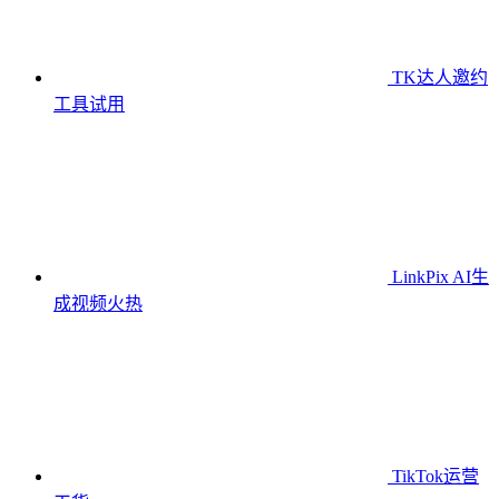
TK达人邀约
工具
试用
LinkPix AI生
成视频
火热
TikTok运营