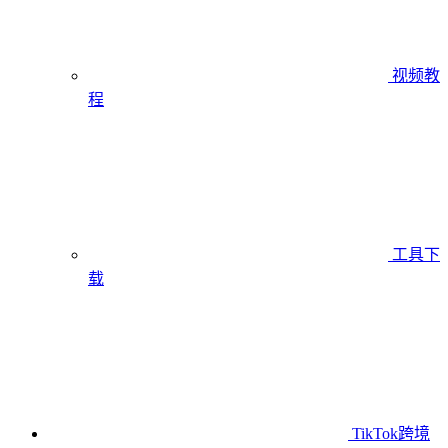
视频教
程
工具下
载
TikTok跨境