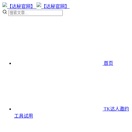
首页
TK达人邀约
工具
试用