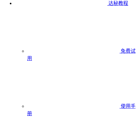
达秘教程
免费试
用
使用手
册