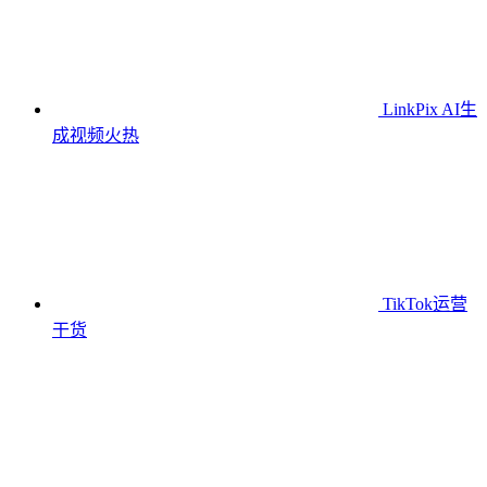
LinkPix AI生
成视频
火热
TikTok运营
干货