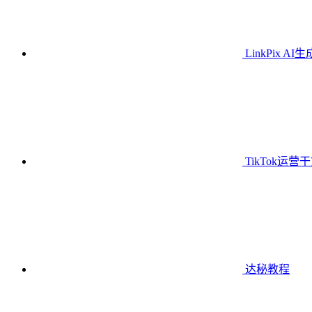
LinkPix AI
TikTok运营
达秘教程