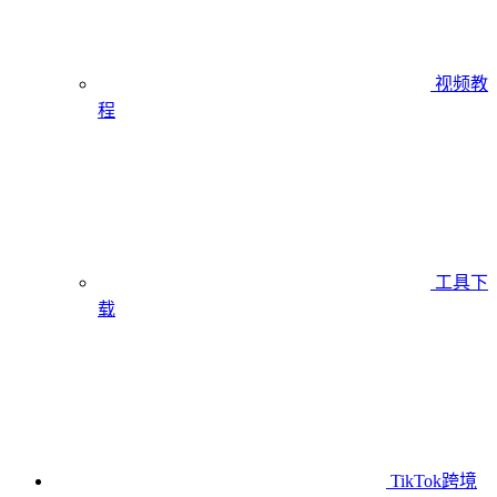
视频教
程
工具下
载
TikTok跨境