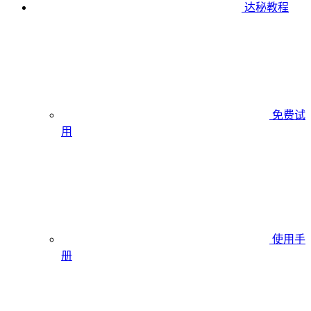
达秘教程
免费试
用
使用手
册