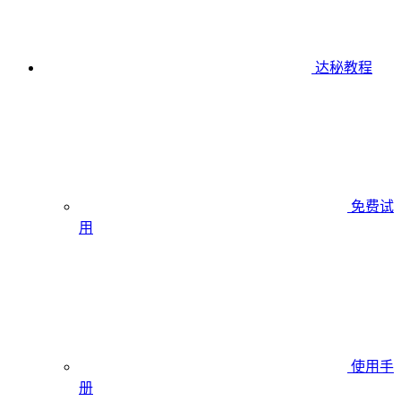
达秘教程
免费试
用
使用手
册