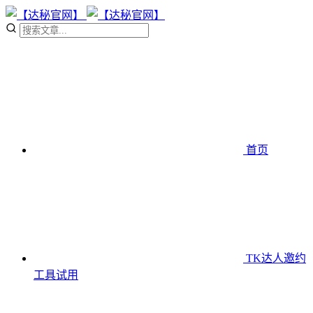
首页
TK达人邀约
工具
试用