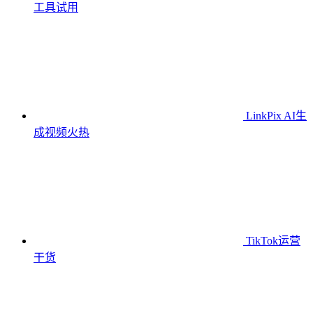
工具
试用
LinkPix AI生
成视频
火热
TikTok运营
干货