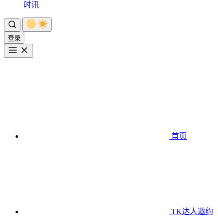
时讯
登录
首页
TK达人邀约