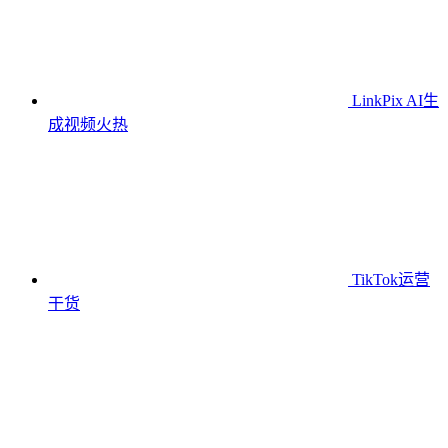
LinkPix AI生
成视频
火热
TikTok运营
干货