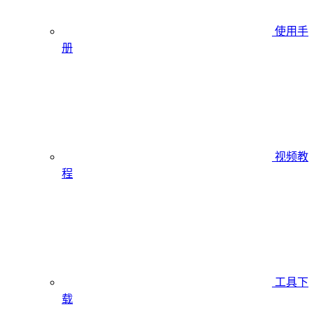
使用手
册
视频教
程
工具下
载