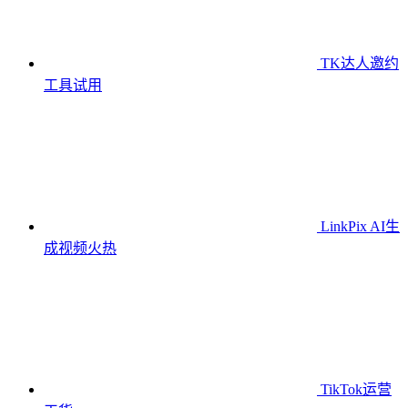
TK达人邀约
工具
试用
LinkPix AI生
成视频
火热
TikTok运营