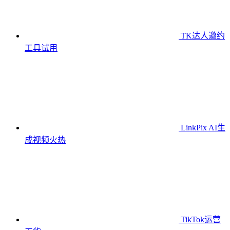
TK达人邀约
工具
试用
LinkPix AI生
成视频
火热
TikTok运营