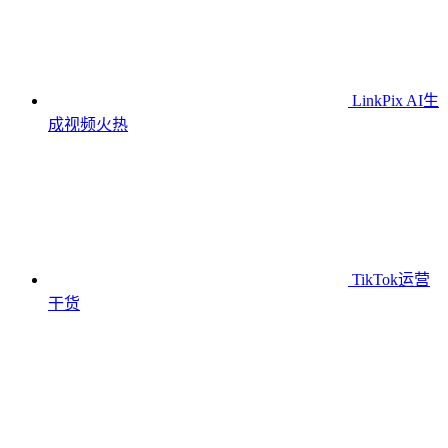
LinkPix AI生
成视频
火热
TikTok运营
干货