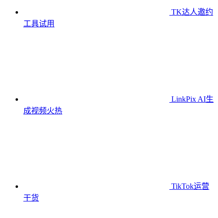
TK达人邀约
工具
试用
LinkPix AI生
成视频
火热
TikTok运营
干货