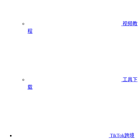
视频教
程
工具下
载
TikTok跨境