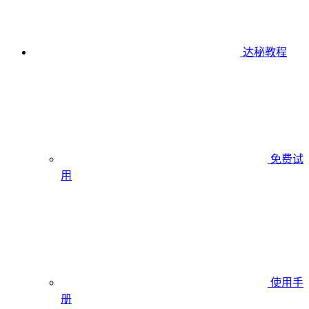
达秘教程
免费试
用
使用手
册