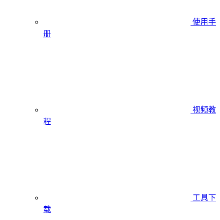
使用手
册
视频教
程
工具下
载