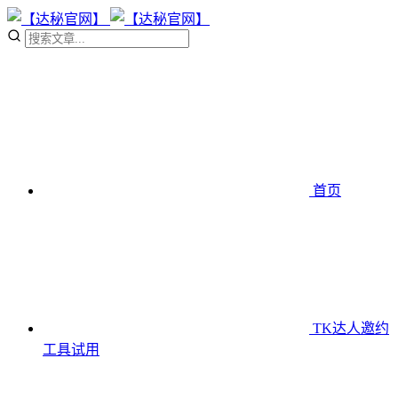
首页
TK达人邀约
工具
试用