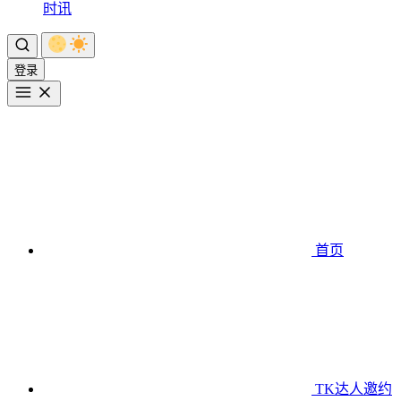
时讯
登录
首页
TK达人邀约