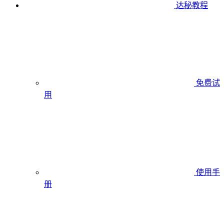
达秘教程
免费试
用
使用手
册