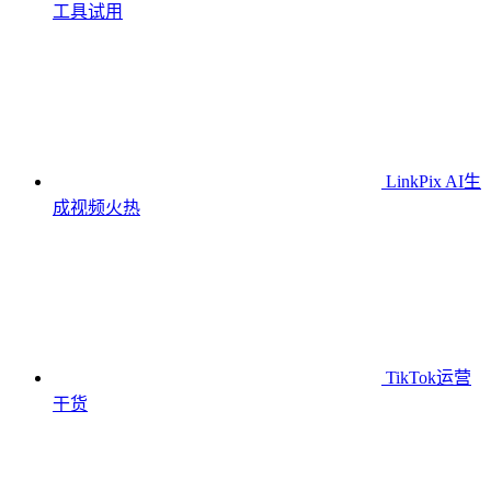
工具
试用
LinkPix AI生
成视频
火热
TikTok运营
干货