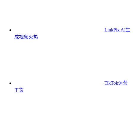
LinkPix AI生
成视频
火热
TikTok运营
干货