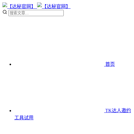
首页
TK达人邀约
工具
试用