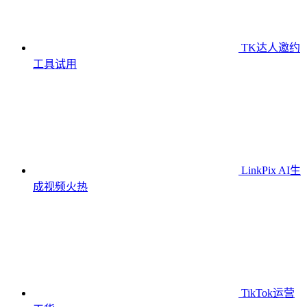
TK达人邀约
工具
试用
LinkPix AI生
成视频
火热
TikTok运营