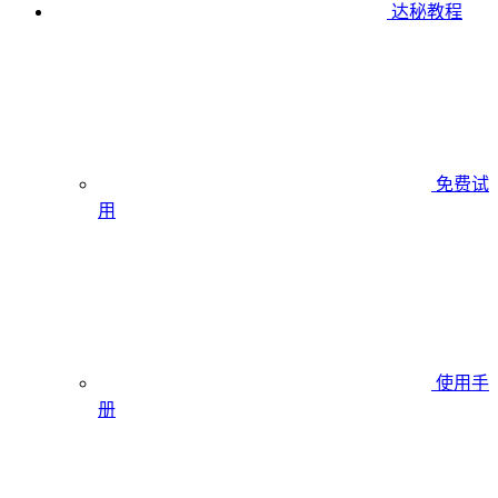
达秘教程
免费试
用
使用手
册