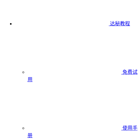
达秘教程
免费试
用
使用手
册