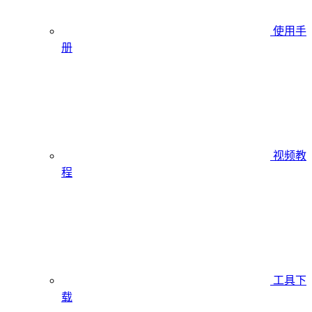
使用手
册
视频教
程
工具下
载