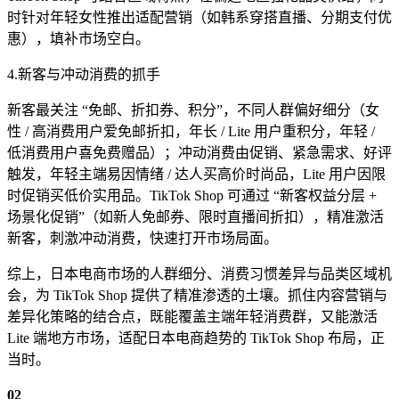
时针对年轻女性推出适配营销（如韩系穿搭直播、分期支付优
惠），填补市场空白。
4.新客与冲动消费的抓手
新客最关注 “免邮、折扣券、积分”，不同人群偏好细分（女
性 / 高消费用户爱免邮折扣，年长 / Lite 用户重积分，年轻 /
低消费用户喜免费赠品）；冲动消费由促销、紧急需求、好评
触发，年轻主端易因情绪 / 达人买高价时尚品，Lite 用户因限
时促销买低价实用品。TikTok Shop 可通过 “新客权益分层 +
场景化促销”（如新人免邮券、限时直播间折扣），精准激活
新客，刺激冲动消费，快速打开市场局面。
综上，日本电商市场的人群细分、消费习惯差异与品类区域机
会，为 TikTok Shop 提供了精准渗透的土壤。抓住内容营销与
差异化策略的结合点，既能覆盖主端年轻消费群，又能激活
Lite 端地方市场，适配日本电商趋势的 TikTok Shop 布局，正
当时。
02