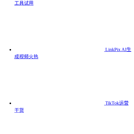
工具
试用
LinkPix AI生
成视频
火热
TikTok运营
干货