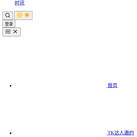
时讯
登录
首页
TK达人邀约