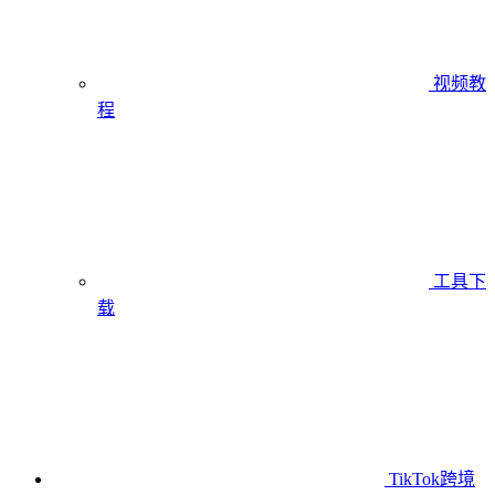
视频教
程
工具下
载
TikTok跨境