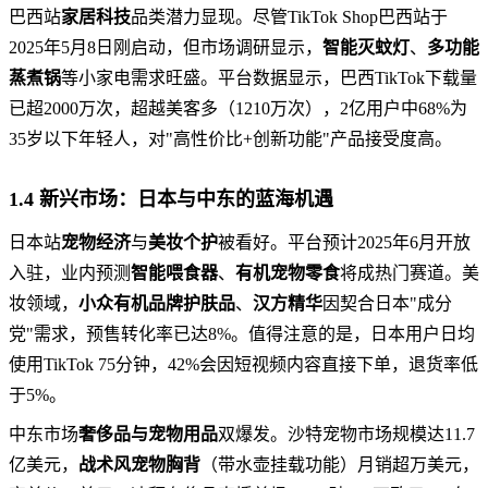
巴西站
家居科技
品类潜力显现。尽管TikTok Shop巴西站于
2025年5月8日刚启动，但市场调研显示，
智能灭蚊灯
、
多功能
蒸煮锅
等小家电需求旺盛。平台数据显示，巴西TikTok下载量
已超2000万次，超越美客多（1210万次），2亿用户中68%为
35岁以下年轻人，对"高性价比+创新功能"产品接受度高。
1.4 新兴市场：日本与中东的蓝海机遇
日本站
宠物经济
与
美妆个护
被看好。平台预计2025年6月开放
入驻，业内预测
智能喂食器
、
有机宠物零食
将成热门赛道。美
妆领域，
小众有机品牌护肤品
、
汉方精华
因契合日本"成分
党"需求，预售转化率已达8%。值得注意的是，日本用户日均
使用TikTok 75分钟，42%会因短视频内容直接下单，退货率低
于5%。
中东市场
奢侈品与宠物用品
双爆发。沙特宠物市场规模达11.7
亿美元，
战术风宠物胸背
（带水壶挂载功能）月销超万美元，