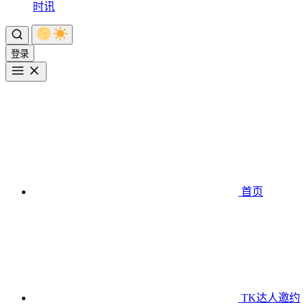
时讯
登录
首页
TK达人邀约