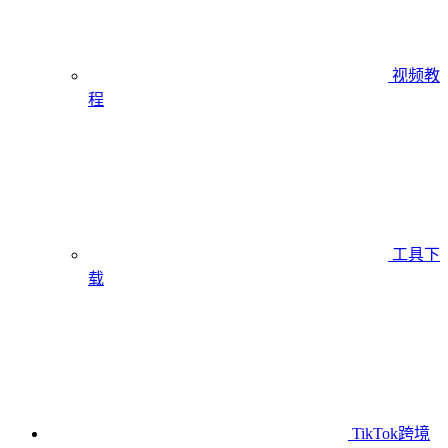
视频教
程
工具下
载
TikTok跨境