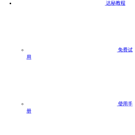
达秘教程
免费试
用
使用手
册