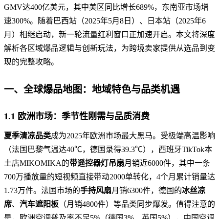
GMV达400亿美元，其中美区同比增长689%，东南亚市场增
速300%。随着巴西站（2025年5月8日）、日本站（2025年6
月）相继启动，新一轮流量红利窗口正加速开启。本文将深度
解析各区域爆品逻辑与创新玩法，为跨境卖家提供从选品到变
现的完整攻略。
一、全球爆品地图：地域特色与品类机遇
1.1 欧洲市场：季节性刚需与品质消费
夏季清凉品类
成为2025年欧洲市场最大黑马。受极端高温影响
（法国巴黎气温达40℃，德国录得39.3℃），西班牙TikTok本
土店MIKOMIKA的
带遥控器灯吊扇
月销近6000件，其中一条
700万播放量的短视频直接带动2000单转化，4个月累计销量达
1.73万件。法国市场的
手持风扇
月销6300件，德国的
冰丝凉
席
、
汽车遮阳板
（月销4800件）等品类同步爆发。值得注意的
是，欧洲空调普及率不足5%（德国3%、英国5%），中国空调