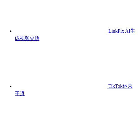
LinkPix AI生
成视频
火热
TikTok运营
干货