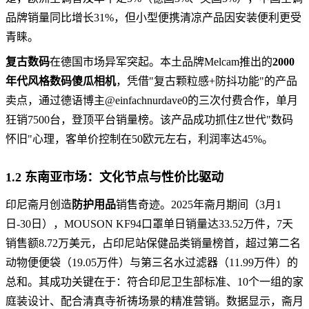
品牌销量同比增长31%，但小型便携清凉产品因安装便利更受
青睐。
复古数码
在德国市场异军突起。本土品牌Melcam推出的
2000
年代风格数码傻瓜相机
，凭借"复古颗粒感+防抖功能"的产品
卖点，通过德语博主@einfachnurdave0的三次付费合作，单月
狂销7500台，登顶平台销量榜。该产品成功抓住Z世代"数码
怀旧"心理，客单价控制在50欧元左右，利润率达45%。
1.2 东南亚市场：文化节点与性价比驱动
印尼斋月创造
防护用品
销售奇迹。2025年斋月期间（3月1
日-30日），MOUSON KF94口罩单日销量达33.52万件，7天
销售额8.72万美元，占印尼站保健品类销量榜首，超过第二名
动物便便袋（19.05万件）与第三名水过滤器（11.99万件）的
总和。其成功关键在于：符合印尼卫生部标准、10个一组的家
庭装设计、配合清真寺祈祷场景的精准营销。数据显示，斋月