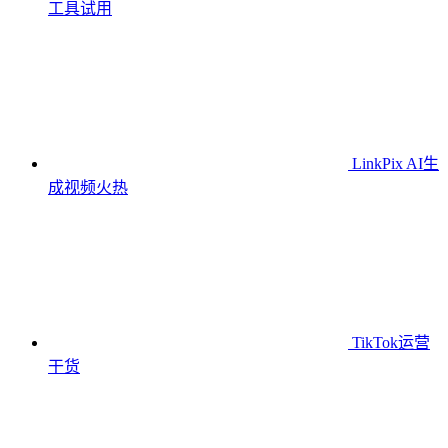
工具
试用
LinkPix AI生
成视频
火热
TikTok运营
干货