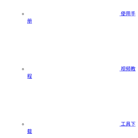
使用手
册
视频教
程
工具下
载