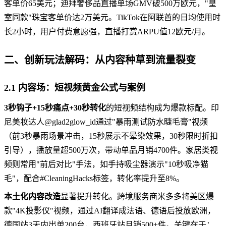
客单价65美元；迪拜奢侈品直播单场GMV破500万欧元，"皇
室同款"珠宝客单价达2万美元。TikTok在阿联酋的日均使用时
长2小时，用户付费意愿强，直播打赏ARPU值12欧元/月。
二、创新玩法解码：从内容种草到流量裂变
2.1 内容场：短视频黄金公式与案例
3秒钩子+15秒痛点+30秒转化
的短视频结构成为爆款标配。印
尼美妆达人@glad2glow_id通过"暴雨测试防水睫毛膏"视频
（前3秒暴雨场景冲击，15秒展示不晕染效果，30秒限时折扣
引导），播放量超500万次，带动单品月销4700件。家居类视
频则常用"前后对比"手法，如手持吸尘器演示"10秒吸净猫
毛"，配合#CleaningHacks标签，转化率提升至8%。
本土化内容改造
显著提升转化。跨境服务商米多多将美区爆
款"4K投影仪"视频，通过AI翻译成法语、德语后投放欧洲，
德国站3天内出单200台，西班牙站月销500+件。关键在于：