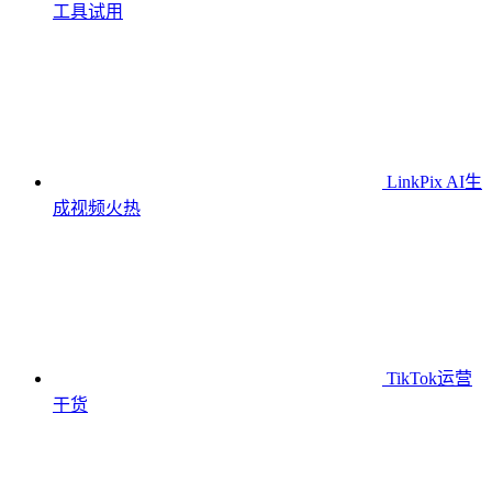
工具
试用
LinkPix AI生
成视频
火热
TikTok运营
干货