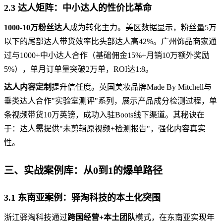
2.3 达人矩阵：中小达人的性价比革命
1000-10万粉丝达人
成为转化主力。美区数据显示，粉丝量5万
以下的尾部达人带货效率比头部达人高42%。广州饰品商家通
过与1000+中小达人合作（基础佣金15%+月销10万额外奖励
5%），单月订单量突破2万单，ROI达1:8。
达人内容定制
提升信任度。英国美妆品牌Made By Mitchell与
垂类达人合作"实验室测评"系列，展示产品成分检测过程，单
条视频带货10万英镑，成功入驻Boots线下渠道。其秘诀在
于：达人需提供"未剪辑原视频+检测报告"，强化内容真实
性。
三、实战案例库：从0到1的爆单路径
3.1 东南亚案例：驿淘科技的本土化突围
浙江驿淘科技通过
跨国经营+本土团队
模式，在东南亚实现年