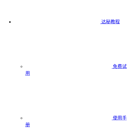
达秘教程
免费试
用
使用手
册