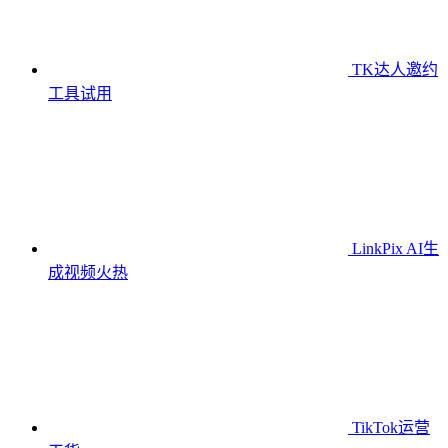
TK达人邀约
工具
试用
LinkPix AI生
成视频
火热
TikTok运营