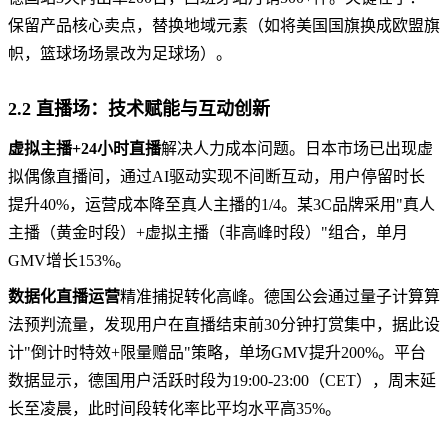
保留产品核心卖点，替换地域元素（如将美国国旗换成欧盟旗
帜，篮球场场景改为足球场）。
2.2 直播场：技术赋能与互动创新
虚拟主播+24小时直播
解决人力成本问题。日本市场已出现虚
拟偶像直播间，通过AI驱动实现不间断互动，用户停留时长
提升40%，运营成本降至真人主播的1/4。某3C品牌采用"真人
主播（黄金时段）+虚拟主播（非高峰时段）"组合，单月
GMV增长153%。
数据化直播运营
精准捕捉转化高峰。德国公会通过量子计算算
法预判流量，发现用户在直播结束前30分钟打赏集中，据此设
计"倒计时特效+限量赠品"策略，单场GMV提升200%。平台
数据显示，德国用户活跃时段为19:00-23:00（CET），周末延
长至凌晨，此时间段转化率比平均水平高35%。