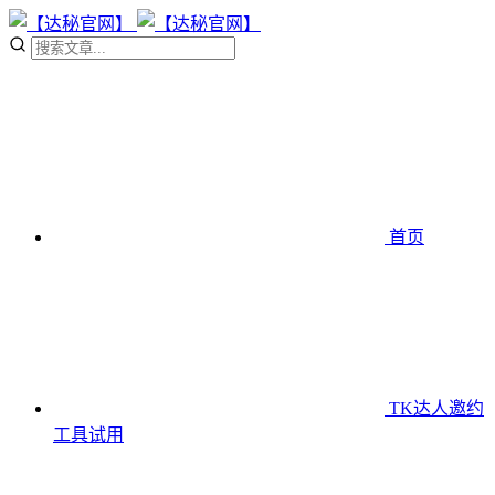
首页
TK达人邀约
工具
试用