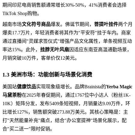
期间印尼电商销售额通常增长30%-50%，41%消费者会选择
TikTok Shop购物。
越南市场
文化符号商品
爆发。佛诞节期间，
菩提叶挂件
两个月
爆卖17.7万片，年轻消费者将其作为"平安符"挂于车内。商家
通过直播间"灵媒求签仪式"增强产品文化属性，单条视频互动
率达15%。此外，
挂脖无叶风扇
因适应东南亚高温通勤场景，
月销突破10万件，客单价仅12美元。
1.3 美洲市场：功能创新与场景化消费
美国站
健康饮品
实现现象级增长。品牌Brainista的
Yerba Magic
马黛茶粉
在2025年春促期间，通过1767位中小达人（粉丝1K-
10K）矩阵分发，发布5409条短视频，月销量达9.09万件，环
比增长127%，销售额突破273.88万美元。其核心策略是：主
打"天然能量补充"痛点，结合"办公室提神"场景化展示，配
合"买二送一"限时促销。