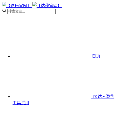
首页
TK达人邀约
工具
试用