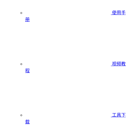
使用手
册
视频教
程
工具下
载