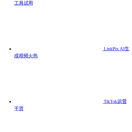
工具
试用
LinkPix AI生
成视频
火热
TikTok运营
干货