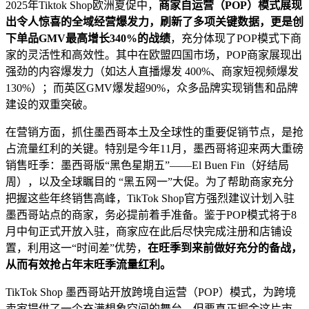
2025年Tiktok Shop欧洲夏促中，
商家自运营（POP）模式展现
出令人惊喜的全域经营爆发力，刷新了多项关键数据，更是创
下单品GMV最高增长340%的战绩
，充分体现了POP模式下商
家的灵活性和高效性。其中在欧盟四国市场，POP商家展现出
强劲的内容爆发力（如达人直播爆发 400%、商家短视频爆发
130%）；而英区GMV爆发超90%，众多品牌实现销售和品牌
建设的双重突破。
在营销方面，抓住墨西哥本土及全球性的重要促销节点，是抢
占流量红利的关键。特别是今年11月，墨西哥将迎来两大重磅
销售旺季：墨西哥版“黑色星期五”——El Buen Fin（好结局
周），以及全球瞩目的 “黑五网一”大促。为了帮助商家充分
把握这些年终销售高峰，TikTok Shop官方强烈建议计划入驻
墨西哥站点的商家，务必提前着手准备。鉴于POP模式将于8
月中旬正式开放入驻，商家应在此后尽快完成注册和店铺设
置，利用这一“时间差”优势，
在旺季到来前做好充分的备战，
从而有效抢占年末旺季流量红利。
TikTok Shop 墨西哥站开放跨境自运营（POP）模式，为跨境
卖家提供了一个充满想象空间的舞台。但要真正掘金这片市