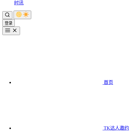
时讯
登录
首页
TK达人邀约