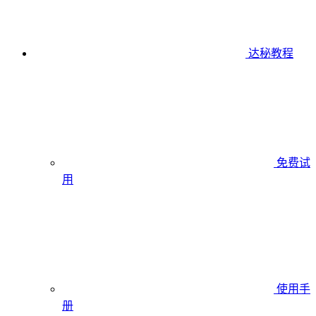
达秘教程
免费试
用
使用手
册