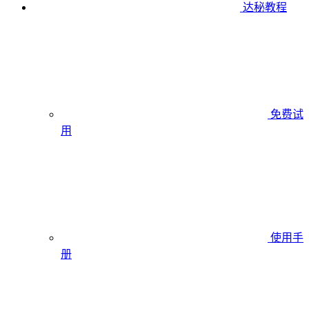
达秘教程
免费试
用
使用手
册