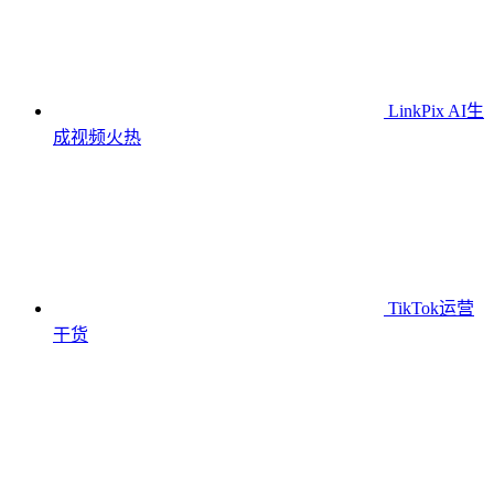
LinkPix AI生
成视频
火热
TikTok运营
干货