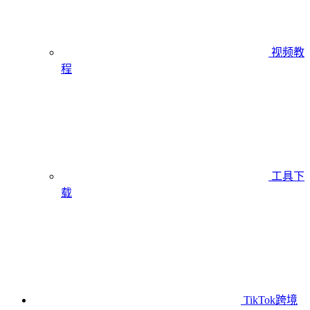
视频教
程
工具下
载
TikTok跨境