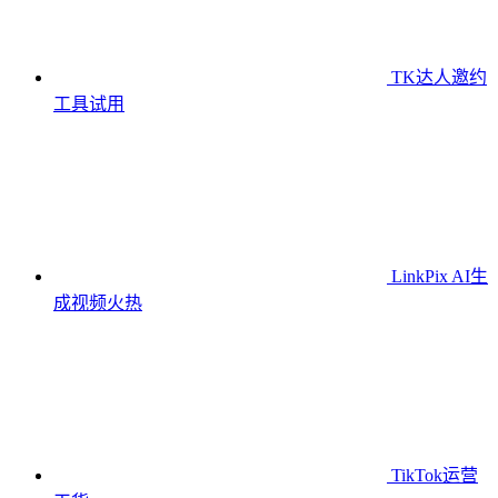
TK达人邀约
工具
试用
LinkPix AI生
成视频
火热
TikTok运营