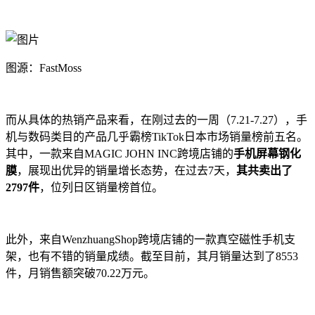
图源：FastMoss
而从具体的热销产品来看，在刚过去的一周（7.21-7.27），手
机与数码类目的产品几乎霸榜TikTok日本市场销量榜前五名。
其
中，一款来自
MAGIC JOHN INC
跨境店铺的
手机屏幕钢化
膜
，展现出优异的销量增长态势，在过去7天，
其共卖出了
2797件
，位列日区销量榜首位。
此外，来自WenzhuangShop跨境店铺的一款
真
空磁性手机支
架
，也有不错的销量成绩。截至目前，其月销量达到了
8553
件
，月销售额突破
70.22万元。