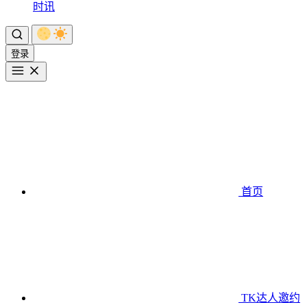
时讯
登录
首页
TK达人邀约