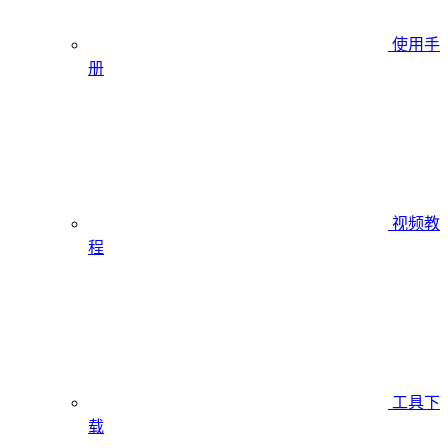
使用手
册
视频教
程
工具下
载