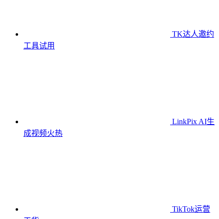
TK达人邀约
工具
试用
LinkPix AI生
成视频
火热
TikTok运营