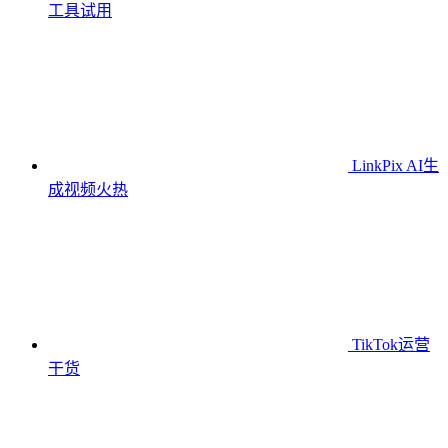
工具
试用
LinkPix AI生
成视频
火热
TikTok运营
干货