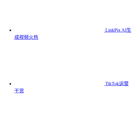
LinkPix AI生
成视频
火热
TikTok运营
干货