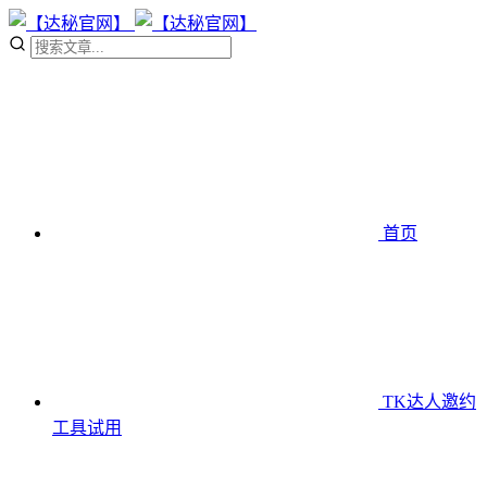
首页
TK达人邀约
工具
试用