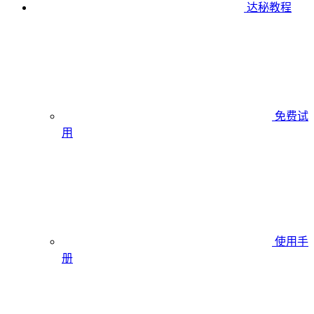
达秘教程
免费试
用
使用手
册