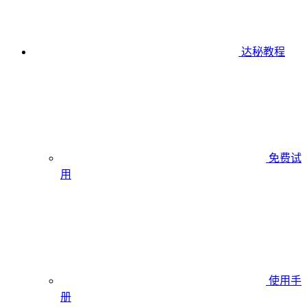
达秘教程
免费试
用
使用手
册