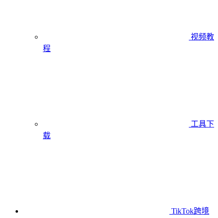
视频教
程
工具下
载
TikTok跨境