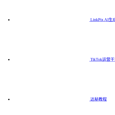
LinkPix AI
TikTok运营
达秘教程