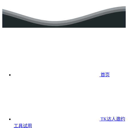
首页
TK达人邀约
工具
试用