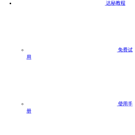
达秘教程
免费试
用
使用手
册