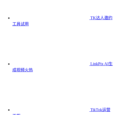
TK达人邀约
工具
试用
LinkPix AI生
成视频
火热
TikTok运营