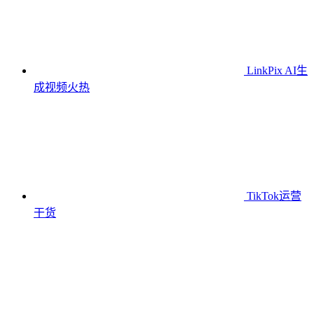
LinkPix AI生
成视频
火热
TikTok运营
干货