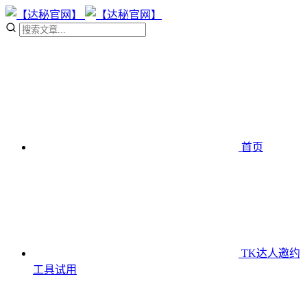
首页
TK达人邀约
工具
试用