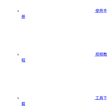
使用手
册
视频教
程
工具下
载