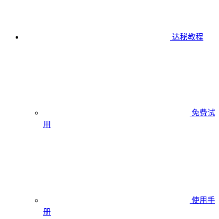
达秘教程
免费试
用
使用手
册