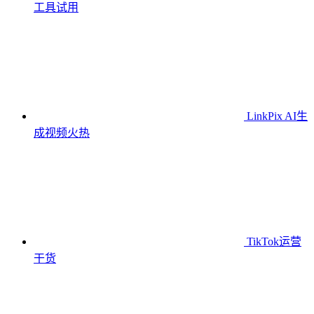
工具
试用
LinkPix AI生
成视频
火热
TikTok运营
干货