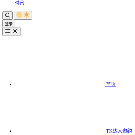
时讯
登录
首页
TK达人邀约