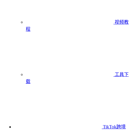
视频教
程
工具下
载
TikTok跨境