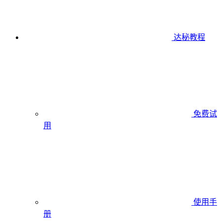
达秘教程
免费试
用
使用手
册