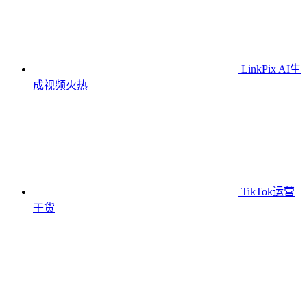
LinkPix AI生
成视频
火热
TikTok运营
干货