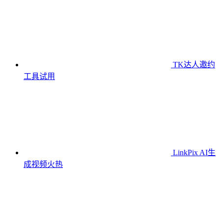
TK达人邀约
工具
试用
LinkPix AI生
成视频
火热