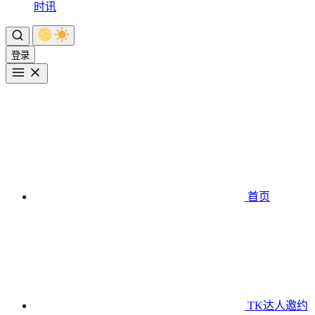
时讯
登录
首页
TK达人邀约