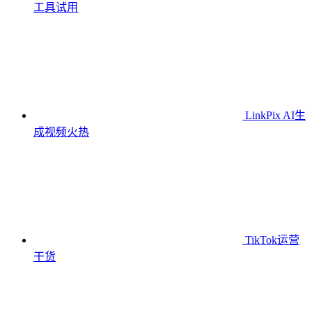
工具
试用
LinkPix AI生
成视频
火热
TikTok运营
干货