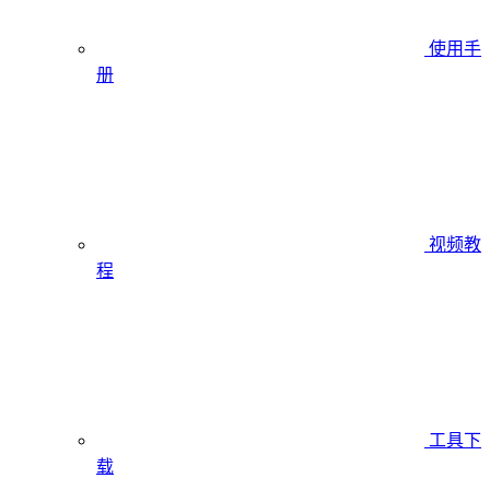
使用手
册
视频教
程
工具下
载