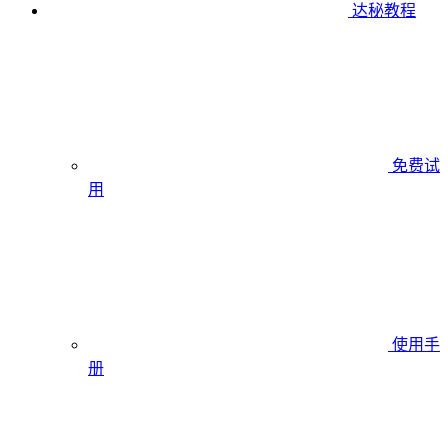
达秘教程
免费试
用
使用手
册