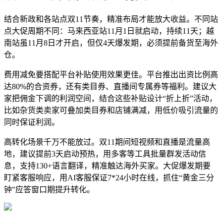
结合新政和各站点双11节奏，精准布局才能放大收益。不同站
点大促周期不同：马来西亚站11月1日就启动，持续11天；越
南站虽11月8日才开启，但仅4天爆发期，必须提前备货至海外
仓。
费用减免要搭配平台补贴使用效果更佳。平台推出出资比例高
达80%的合资券，还有类目券、直播间专属券等福利。建议大
家把佣金下调的利润空间，结合这些补贴设计“折上折”活动，
比如杂货类卖家可叠加类目券和店铺满减，用低价吸引流量的
同时保证利润。
高转化场景千万不能放过。双11期间短视频和直播是流量高
地，建议提前3天启动预热，用多客等工具批量群发活动信
息，支持130+语言翻译，精准触达海外买家。大促爆发期要
盯紧客服响应，用AI客服保证7*24小时在线，抓住“黄金三分
钟”应答窗口期提升转化。