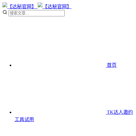
首页
TK达人邀约
工具
试用