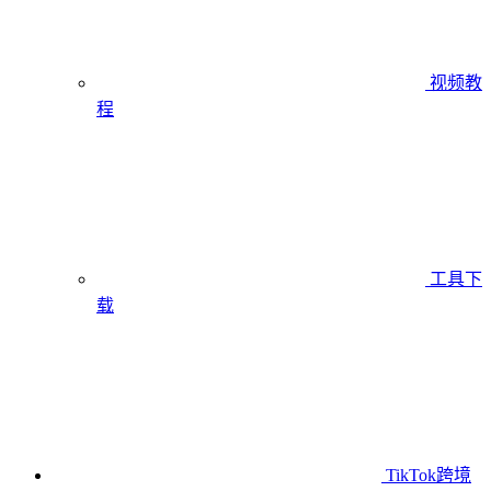
视频教
程
工具下
载
TikTok跨境