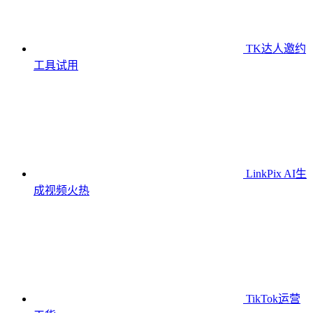
TK达人邀约
工具
试用
LinkPix AI生
成视频
火热
TikTok运营