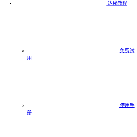
达秘教程
免费试
用
使用手
册