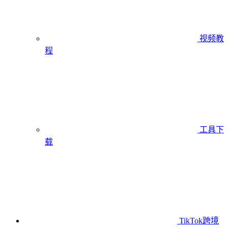
视频教
程
工具下
载
TikTok跨境