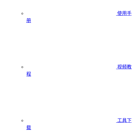
使用手
册
视频教
程
工具下
载