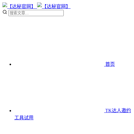
首页
TK达人邀约
工具
试用