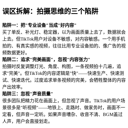
误区拆解：拍摄思维的三个陷阱
陷阱一：把"专业设备"当成"好内容"
买了单反、补光灯、稳定器，以为画面质量上去了，数据就会
上去。但TikTok用户对设备不敏感，对内容敏感。一个用手机
拍的、有真实感的视频，往往比用专业设备拍的、像广告的视
频数据更好。
陷阱二：追求"完美画面"，忽视"内容张力"
拍摄时反复调整灯光、角度、构图，一条视频拍十几遍，追
求"完美"。但TikTok的内容逻辑是"快"——快速生产、快速测
试、快速迭代。过度追求单条视频的完美，会牺牲整体的内容
产出效率。
陷阱三：忽视"声音质量"
很多团队把精力花在画面上，但忽视了声音。TikTok的用户场
景很多是"听视频"——地铁上、走路时、做家务时，画面不一
定看，但声音一定听。如果声音嘈杂、收音不清、BGM盖过
人声，用户会直接划走。