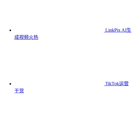
LinkPix AI生
成视频
火热
TikTok运营
干货