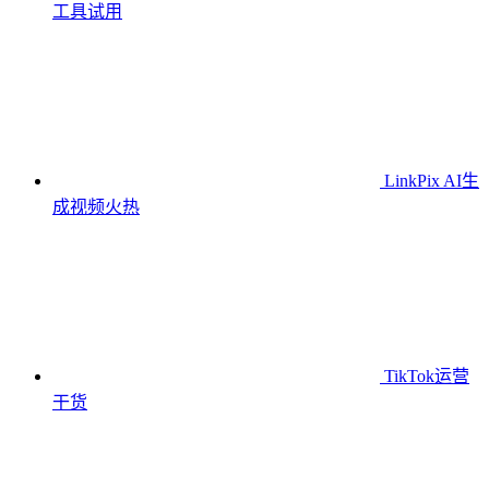
工具
试用
LinkPix AI生
成视频
火热
TikTok运营
干货