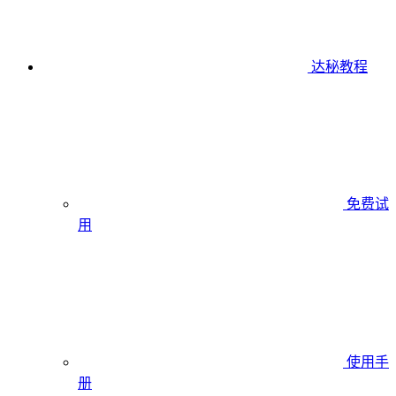
达秘教程
免费试
用
使用手
册