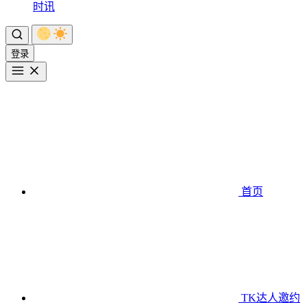
时讯
登录
首页
TK达人邀约