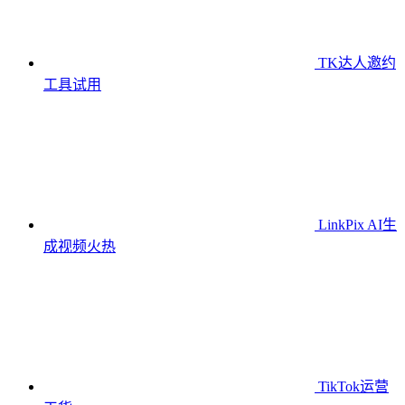
TK达人邀约
工具
试用
LinkPix AI生
成视频
火热
TikTok运营