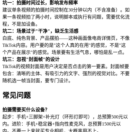
坑一：拍摄时间过长，影响发布频率
建议单条视频的拍摄时间控制在30分钟以内（不含准备）。如
果一条视频拍了两小时，说明脚本或执行有问题，需要优化流
程，不是加设备。
坑二：场景过于"干净"，缺乏生活感
白底、纯色背景、产品摆拍——这种画面像电商详情页，不像
TikTok内容。用户要的是"这个人真的在用"的感觉，不是"这
个产品在展示"的感觉。场景要有生活气息，哪怕是乱一点。
坑三：忽视"封面帧"的设计
TikTok的视频封面是用户决定是否点击的第一要素。封面帧要
包含：清晰的主体、有吸引力的文字、强烈的视觉对比。不要
随机选一帧当封面，要专门设计。
常见问题
拍摄需要买什么设备？
起步：手机+三脚架+补光灯（环形灯即可），总预算500元以
内。进阶：手机+稳定器+指向性麦克风，总预算1500元以
内。不要一上来就买专业相机，大概率用不上。