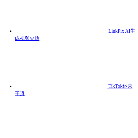
LinkPix AI生
成视频
火热
TikTok运营
干货