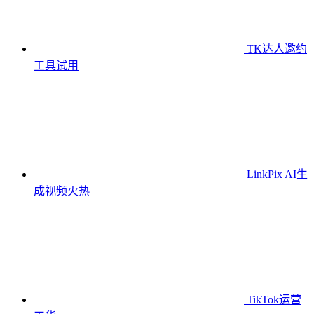
TK达人邀约
工具
试用
LinkPix AI生
成视频
火热
TikTok运营