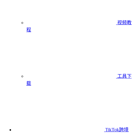
视频教
程
工具下
载
TikTok跨境