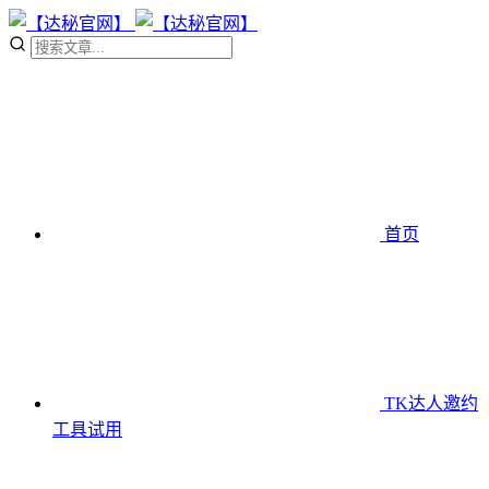
首页
TK达人邀约
工具
试用