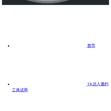
首页
TK达人邀约
工具
试用