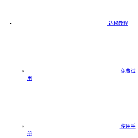
达秘教程
免费试
用
使用手
册