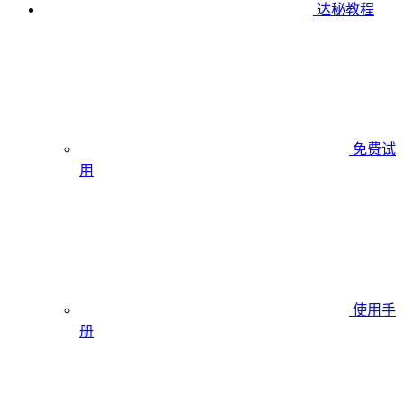
达秘教程
免费试
用
使用手
册