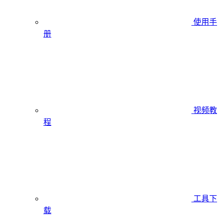
使用手
册
视频教
程
工具下
载