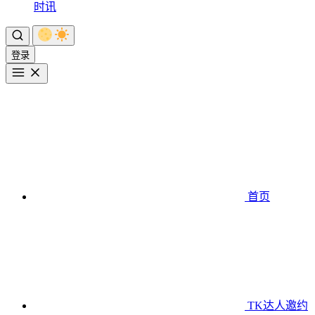
时讯
登录
首页
TK达人邀约