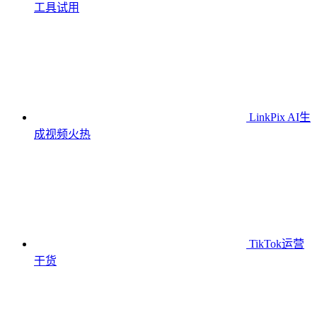
工具
试用
LinkPix AI生
成视频
火热
TikTok运营
干货