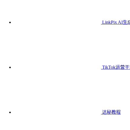
LinkPix AI
TikTok运营
达秘教程