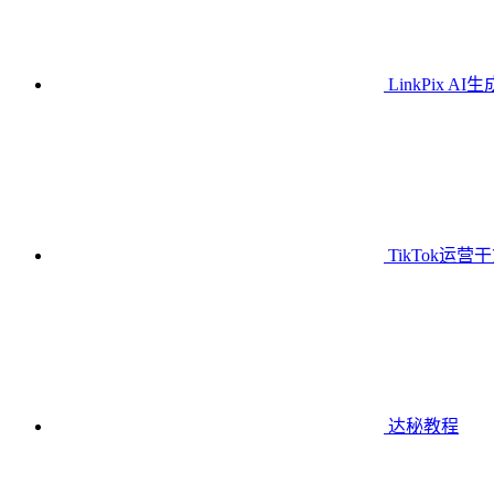
LinkPix AI
TikTok运营
达秘教程