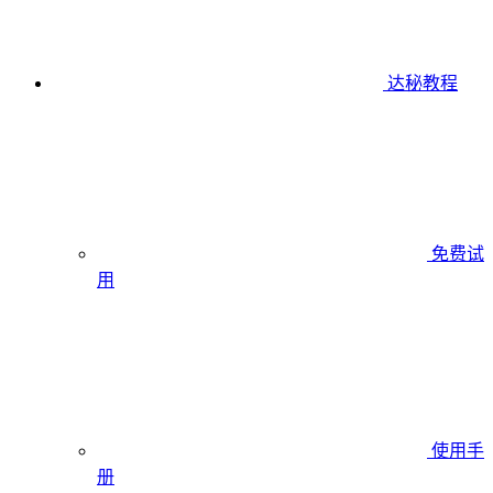
达秘教程
免费试
用
使用手
册