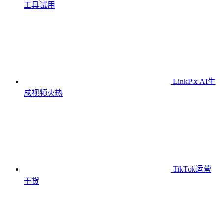
工具
试用
LinkPix AI生
成视频
火热
TikTok运营
干货