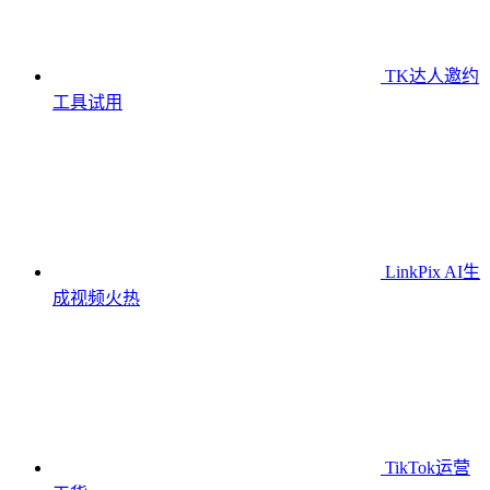
TK达人邀约
工具
试用
LinkPix AI生
成视频
火热
TikTok运营