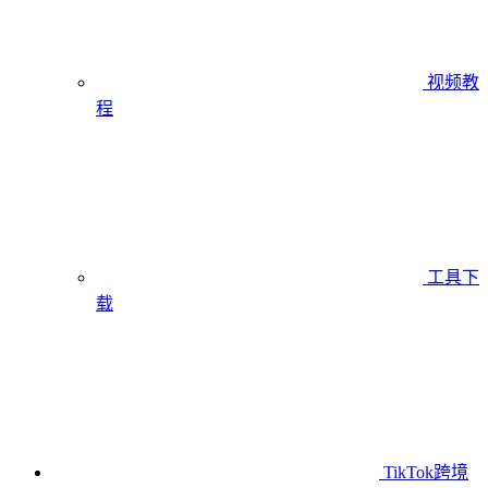
视频教
程
工具下
载
TikTok跨境