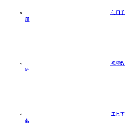
使用手
册
视频教
程
工具下
载