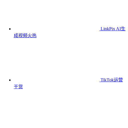
LinkPix AI生
成视频
火热
TikTok运营
干货