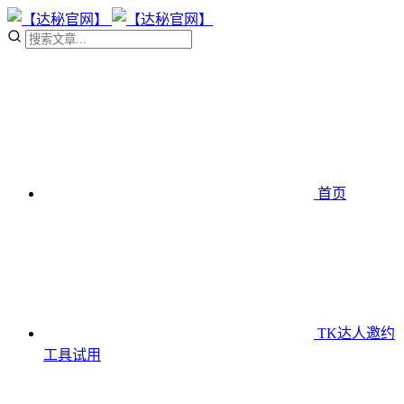
首页
TK达人邀约
工具
试用