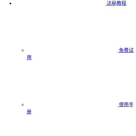
达秘教程
免费试
用
使用手
册