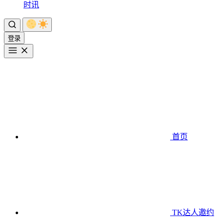
时讯
登录
首页
TK达人邀约