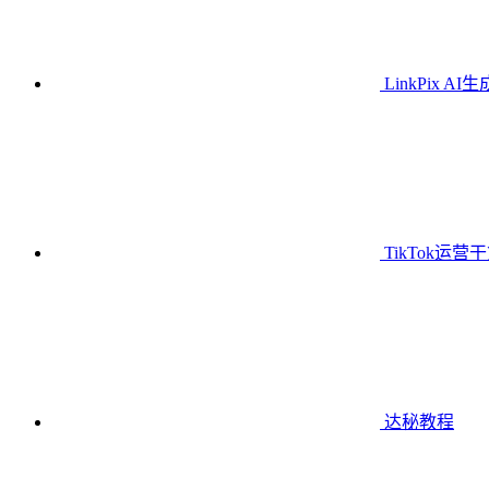
LinkPix AI
TikTok运营
达秘教程