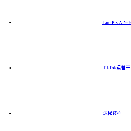
LinkPix AI
TikTok运营
达秘教程