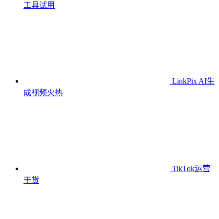
工具
试用
LinkPix AI生
成视频
火热
TikTok运营
干货