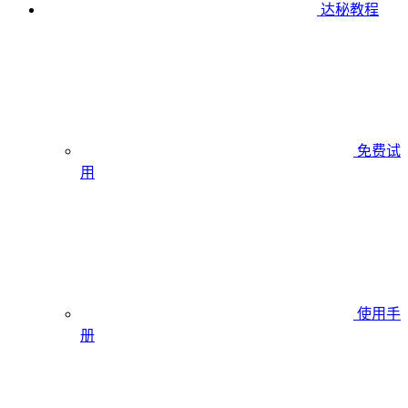
达秘教程
免费试
用
使用手
册