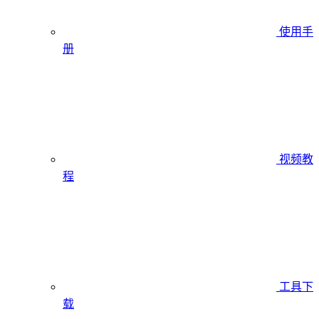
使用手
册
视频教
程
工具下
载