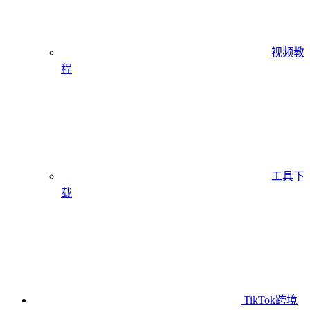
视频教
程
工具下
载
TikTok跨境