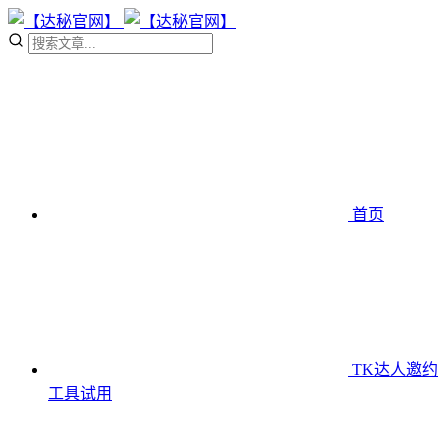
首页
TK达人邀约
工具
试用