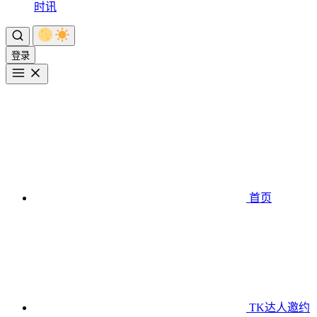
时讯
登录
首页
TK达人邀约