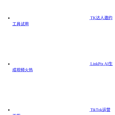
TK达人邀约
工具
试用
LinkPix AI生
成视频
火热
TikTok运营