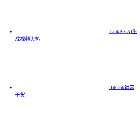
LinkPix AI生
成视频
火热
TikTok运营
干货