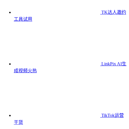
TK达人邀约
工具
试用
LinkPix AI生
成视频
火热
TikTok运营
干货