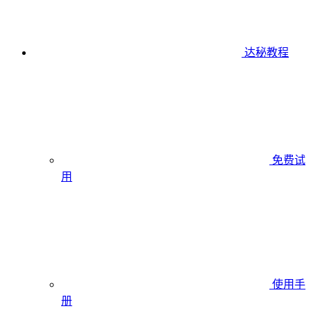
达秘教程
免费试
用
使用手
册