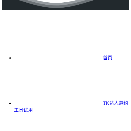
首页
TK达人邀约
工具
试用