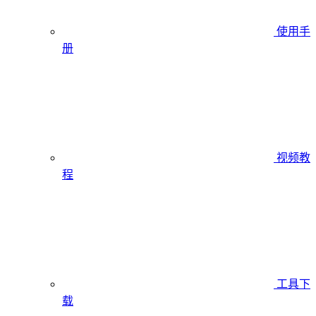
使用手
册
视频教
程
工具下
载