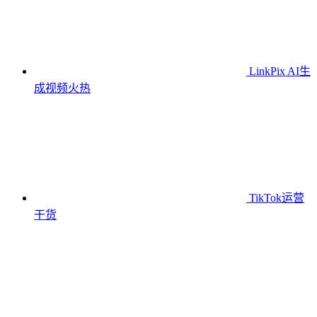
LinkPix AI生
成视频
火热
TikTok运营
干货