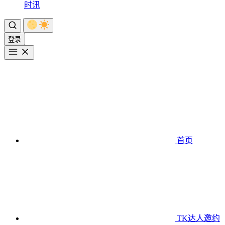
时讯
登录
首页
TK达人邀约