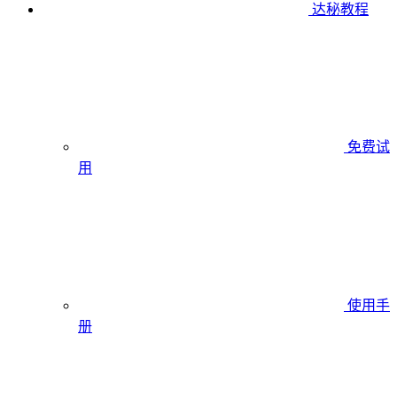
达秘教程
免费试
用
使用手
册