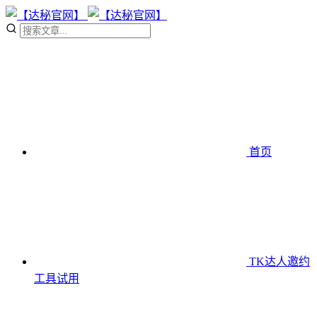
首页
TK达人邀约
工具
试用