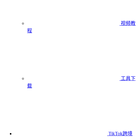
视频教
程
工具下
载
TikTok跨境