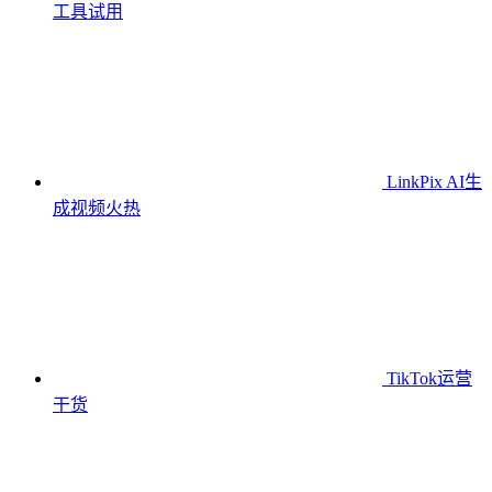
工具
试用
LinkPix AI生
成视频
火热
TikTok运营
干货