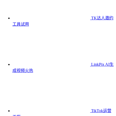
TK达人邀约
工具
试用
LinkPix AI生
成视频
火热
TikTok运营