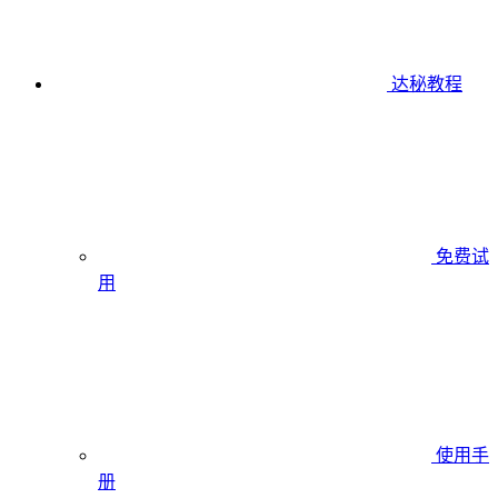
达秘教程
免费试
用
使用手
册