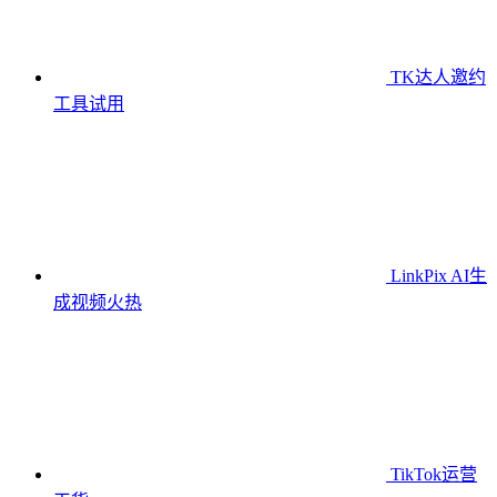
TK达人邀约
工具
试用
LinkPix AI生
成视频
火热
TikTok运营