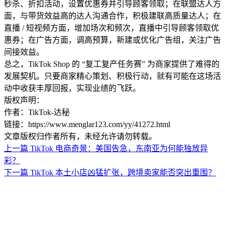
秒杀、折扣活动，设置优惠券并引导顾客领取；在联盟达人方
面，与带货效益高的达人沟通合作，积极建联高质量达人；在
直播 / 短视频方面，增加场次和频次，直播中引导顾客领取优
惠券；在广告方面，调高预算，新建或优化广告组，关注广告
间接效益。
总之，TikTok Shop 的 “复工复产任务赛” 为商家提供了难得的
发展契机。只要商家精心策划、积极行动，就有可能在这场活
动中收获丰厚回报，实现业绩的飞跃。
版权声明：
作者：TikTok-达秘
链接：https://www.menglar123.com/yy/41272.html
文章版权归作者所有，未经允许请勿转载。
上一篇
TikTok 电商奇景：美国告急，东南亚为何能独放异
彩？
下一篇
TikTok 本土小店凶猛扩张，跨境卖家能否突出重围？