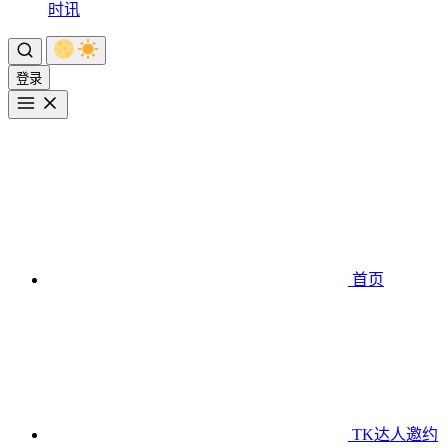
时讯
登录
首页
TK达人邀约