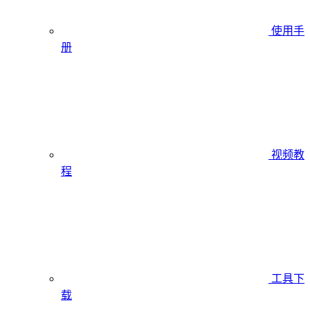
使用手
册
视频教
程
工具下
载