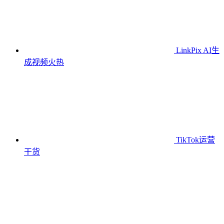
LinkPix AI生
成视频
火热
TikTok运营
干货