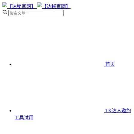
首页
TK达人邀约
工具
试用