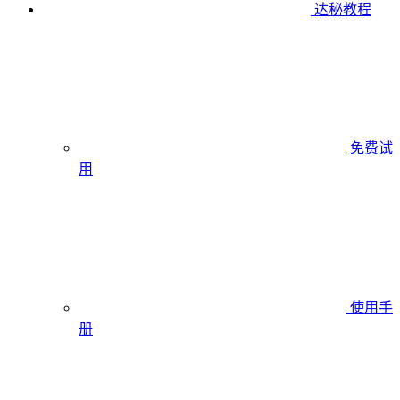
达秘教程
免费试
用
使用手
册