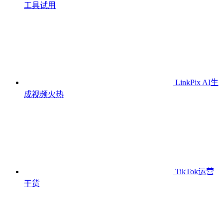
工具
试用
LinkPix AI生
成视频
火热
TikTok运营
干货