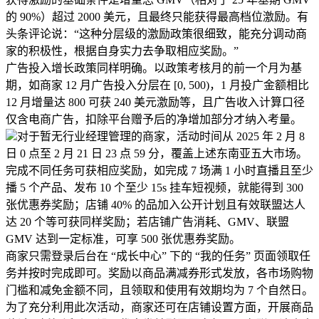
的 90%）超过 2000 美元，且最终只能获得最高档位激励。有
头条评论说：“这种分层级的激励政策很细致，能充分调动商
家的积极性，根据自身实力去争取相应奖励。”
广告投入增长政策同样明确。以政策考核月的前一个月为基
期，如商家 12 月广告投入分层在 [0, 500)，1 月投广金额相比
12 月增量达 800 可获 240 美元激励等，且广告收入计算口径
仅含电商广告，扣除平台赠予后的净增加部分才纳入考量。
对于暂无行业经理管理的商家，活动时间从 2025 年 2 月 8
日 0 点至 2 月 21 日 23 点 59 分，覆盖上述东南亚五大市场。
完成不同任务可获相应奖励，如完成 7 场满 1 小时直播且至少
播 5 个产品、发布 10 个至少 15s 挂车短视频，就能得到 300
张优惠券奖励；店铺 40% 的品加入公开计划且有效联盟达人
达 20 个等可获同样奖励；若店铺广告消耗、GMV、联盟
GMV 达到一定标准，可享 500 张优惠券奖励。
商家只需登录后台在 “成长中心” 下的 “我的任务” 页面领取任
务并按时完成即可。奖励以商品满减券形式发放，各市场购物
门槛和减免金额不同，且领取和使用有效期均为 7 个自然日。
为了充分利用此次活动，商家还可在店铺设置方面，开展商品