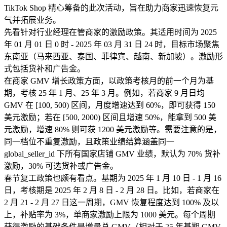
TikTok Shop 精心筹备的此次活动，旨在助力商家迅速恢复元
气并拓展业务。
先看针对行业经理在管商家的激励政策。其适用时间为 2025
年 01 月 01 日 0 时 - 2025 年 03 月 31 日 24 时，目标市场聚焦
东南亚（马来西亚、泰国、菲律宾、越南、新加坡）。激励形
式包括货补和广告金。
在商家 GMV 增长政策方面，以政策考核月的前一个月为基
期，考核 25 年 1 月、25 年 3 月。例如，若商家 9 月日均
GMV 在 [100, 500) 区间，月度增速达到 60%，即可获得 150
美元激励；若在 [500, 2000) 区间且增速 50%，能拿到 500 美
元激励，增速 80% 则可获 1200 美元激励等。需要注意的是，
同一档位不重复激励，且政策业绩结算涵盖同一
global_seller_id 下所有国家店铺 GMV 业绩，默认为 70% 货补
激励，30% 可选货补或广告金。
春节复工政策也颇有看点。基期为 2025 年 1 月 10 日 - 1 月 16
日，考核期是 2025 年 2 月 8 日 - 2 月 28 日。比如，若商家在
2 月 21 - 2 月 27 日这一周期，GMV 恢复程度达到 100% 及以
上，补贴率为 3%，单商家激励上限为 1000 美元。每个周期
获得激励的基础条件是增量总 GMV（相对于 25 年基期 GMV