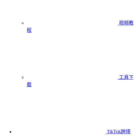
视频教
程
工具下
载
TikTok跨境