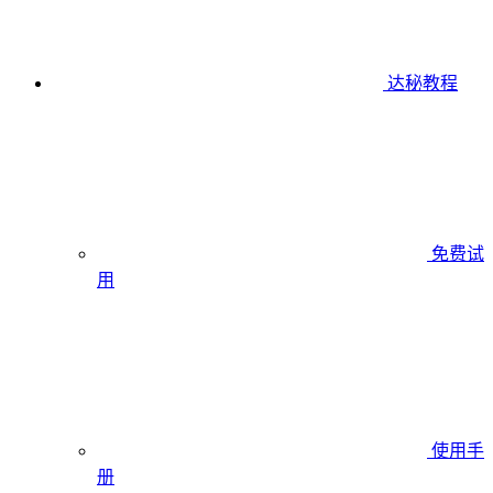
达秘教程
免费试
用
使用手
册