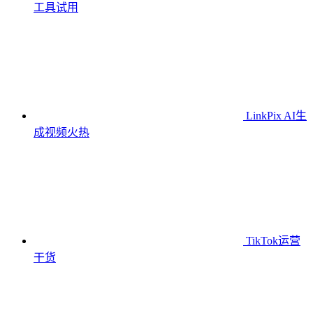
工具
试用
LinkPix AI生
成视频
火热
TikTok运营
干货