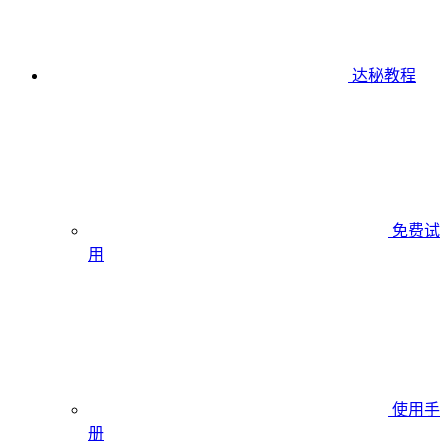
达秘教程
免费试
用
使用手
册