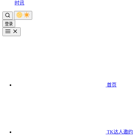
时讯
登录
首页
TK达人邀约