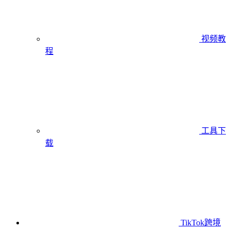
视频教
程
工具下
载
TikTok跨境