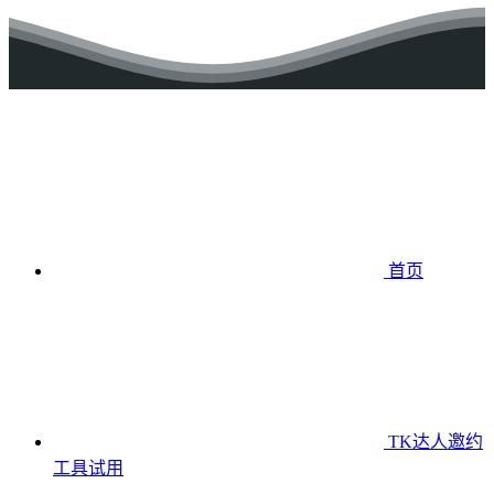
首页
TK达人邀约
工具
试用