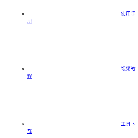
使用手
册
视频教
程
工具下
载