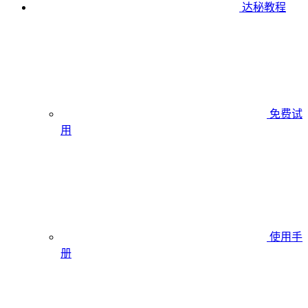
达秘教程
免费试
用
使用手
册