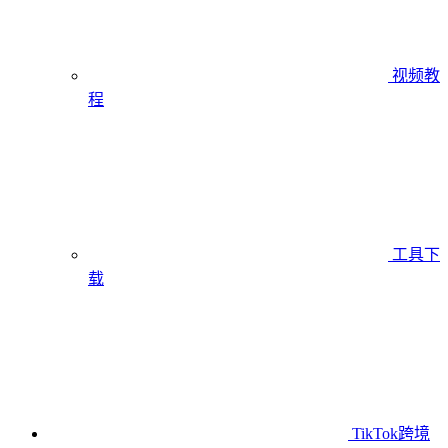
视频教
程
工具下
载
TikTok跨境