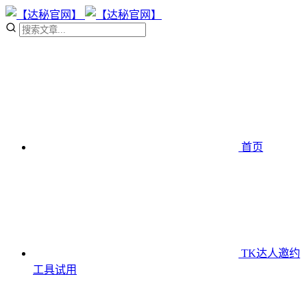
首页
TK达人邀约
工具
试用