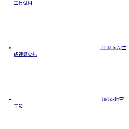
工具
试用
LinkPix AI生
成视频
火热
TikTok运营
干货