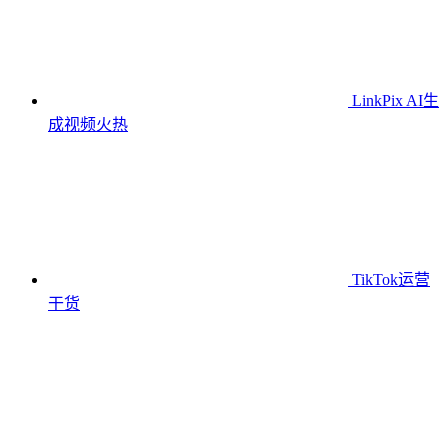
LinkPix AI生
成视频
火热
TikTok运营
干货