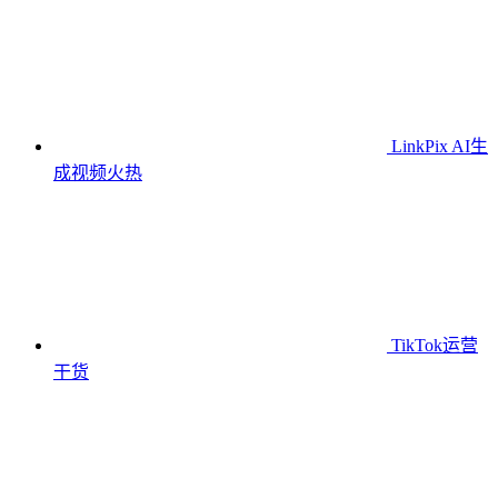
LinkPix AI生
成视频
火热
TikTok运营
干货