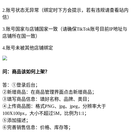
2.账号状态无异常（绑定时下方会提示，若有违规请查看站内
信）
3.账号国家与店铺国家一致（请确保TikTok账号目前IP地址与
店铺所在国一致）
4.账号未被其他店铺绑定
问：商品该如何上架？
答：①登录后台；
②新增商品：在商品管理界面点击新增商品；
③填写商品信息：填好名称、品牌、类目；
④上传商品图：格式PNG、jpg、jpeg，分辨率大于
100X100px，大小不超过5M，比例为1:1；
⑤添加描述；
⑥完善销售信息：价格、库存等；