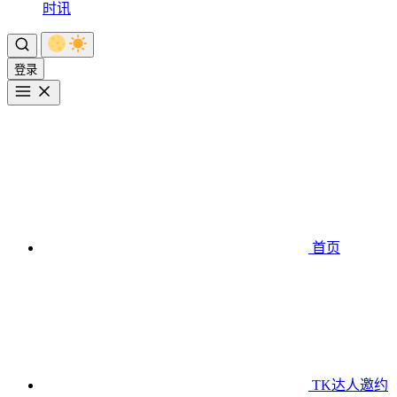
时讯
登录
首页
TK达人邀约