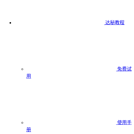
达秘教程
免费试
用
使用手
册