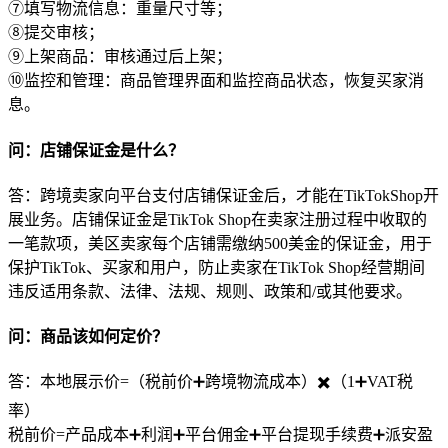
⑦填写物流信息：重量尺寸等；
⑧提交审核；
⑨上架商品：审核通过后上架；
⑩监控和管理：商品管理界面和监控商品状态，恢复买家消
息。
问：店铺保证金是什么？
答：跨境卖家向平台支付店铺保证金后，才能在TikTokShop开
展业务。店铺保证金是TikTok Shop在卖家注册过程中收取的
一笔款项，美区卖家每个店铺需缴纳500美金的保证金，用于
保护TikTok、买家和用户，防止卖家在TikTok Shop经营期间
违反适用条款、法律、法规、规则、政策和/或其他要求。
问：商品该如何定价？
答：本地展示价=（税前价➕跨境物流成本）✖️（1➕VAT税
率）
税前价=产品成本➕利润➕平台佣金➕平台提现手续费➕派安盈