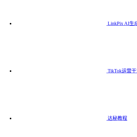
LinkPix AI
TikTok运营
达秘教程