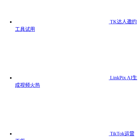
TK达人邀约
工具
试用
LinkPix AI生
成视频
火热
TikTok运营