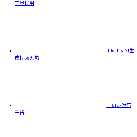
工具
试用
LinkPix AI生
成视频
火热
TikTok运营
干货