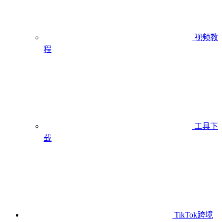
视频教
程
工具下
载
TikTok跨境