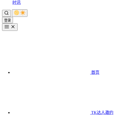
时讯
登录
首页
TK达人邀约