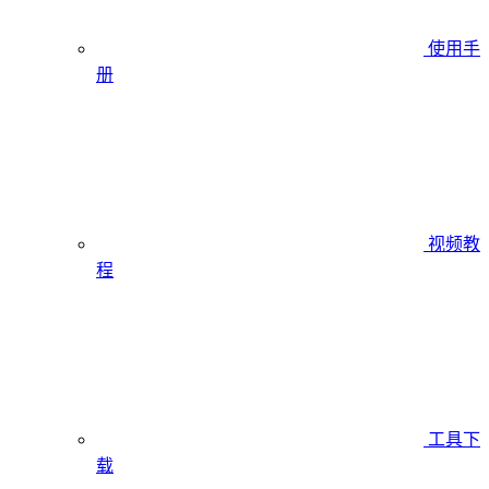
使用手
册
视频教
程
工具下
载