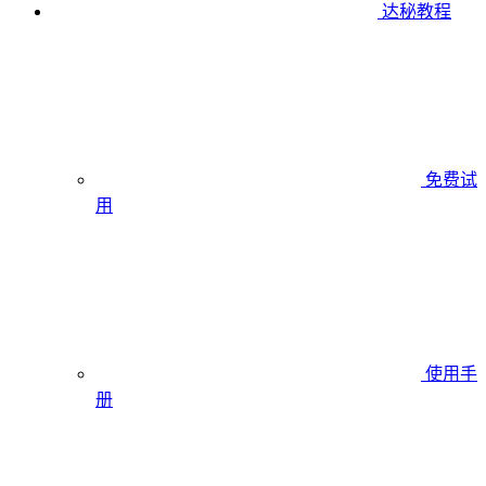
达秘教程
免费试
用
使用手
册