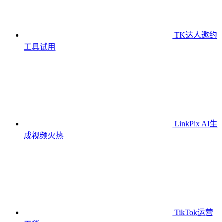
TK达人邀约
工具
试用
LinkPix AI生
成视频
火热
TikTok运营