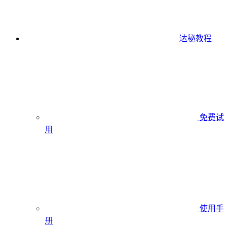
达秘教程
免费试
用
使用手
册