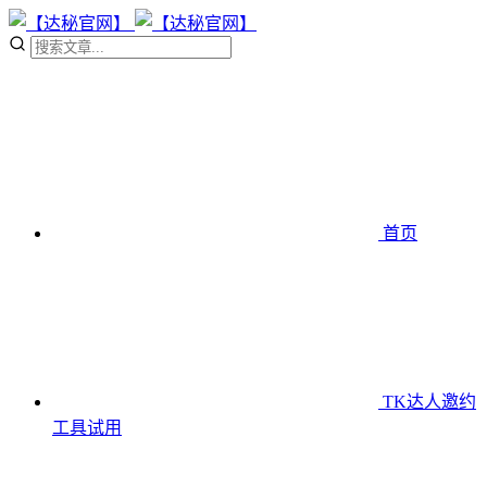
首页
TK达人邀约
工具
试用