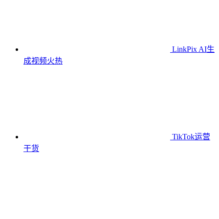
LinkPix AI生
成视频
火热
TikTok运营
干货