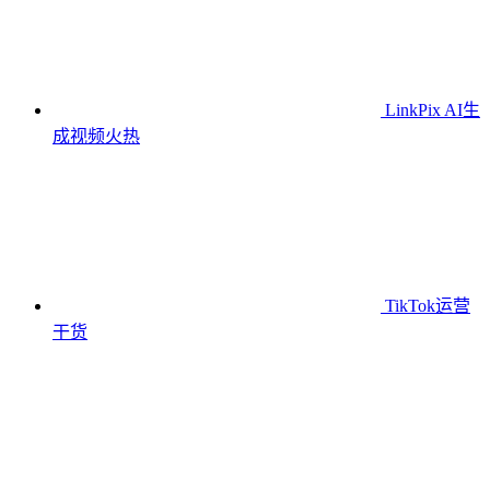
LinkPix AI生
成视频
火热
TikTok运营
干货