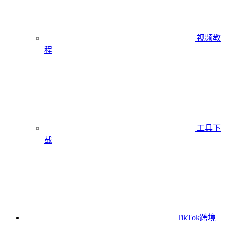
视频教
程
工具下
载
TikTok跨境