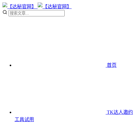
首页
TK达人邀约
工具
试用