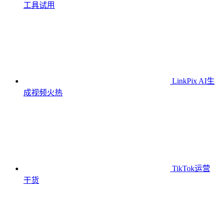
工具
试用
LinkPix AI生
成视频
火热
TikTok运营
干货