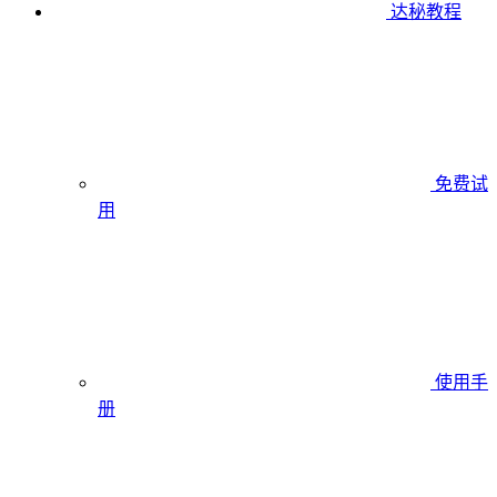
达秘教程
免费试
用
使用手
册