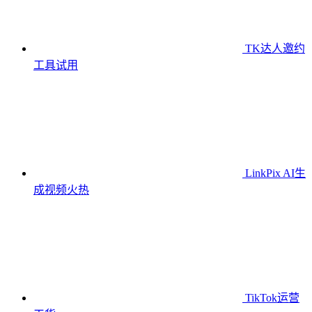
TK达人邀约
工具
试用
LinkPix AI生
成视频
火热
TikTok运营