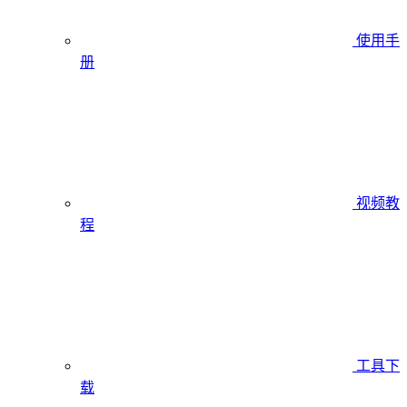
使用手
册
视频教
程
工具下
载