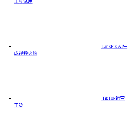
工具
试用
LinkPix AI生
成视频
火热
TikTok运营
干货