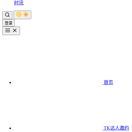
时讯
登录
首页
TK达人邀约