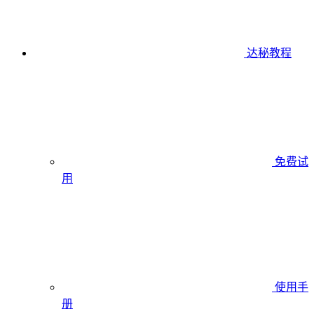
达秘教程
免费试
用
使用手
册