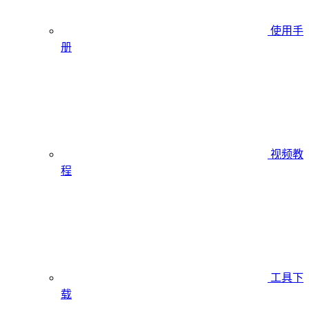
使用手
册
视频教
程
工具下
载