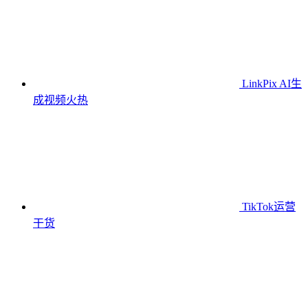
LinkPix AI生
成视频
火热
TikTok运营
干货