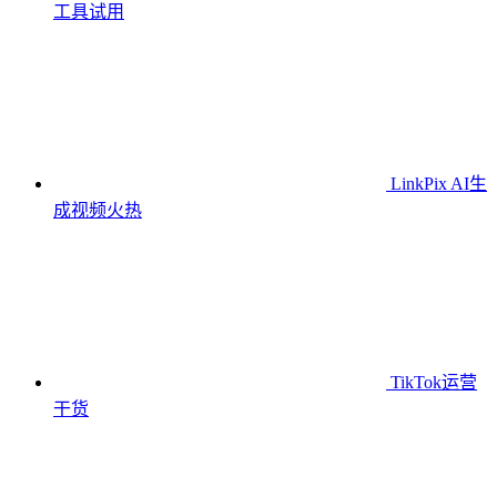
工具
试用
LinkPix AI生
成视频
火热
TikTok运营
干货