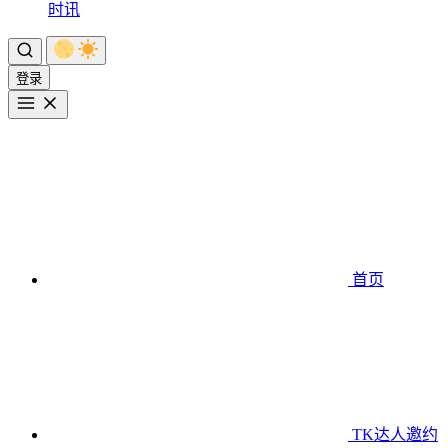
时讯
登录
首页
TK达人邀约