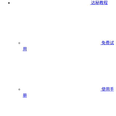
达秘教程
免费试
用
使用手
册