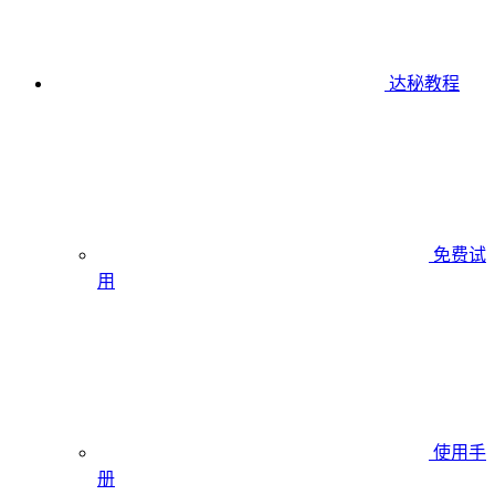
达秘教程
免费试
用
使用手
册