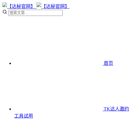
首页
TK达人邀约
工具
试用