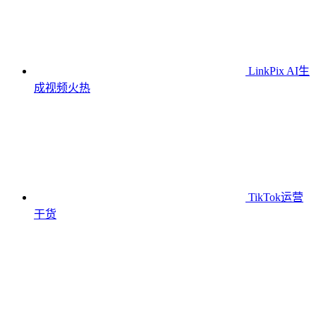
LinkPix AI生
成视频
火热
TikTok运营
干货