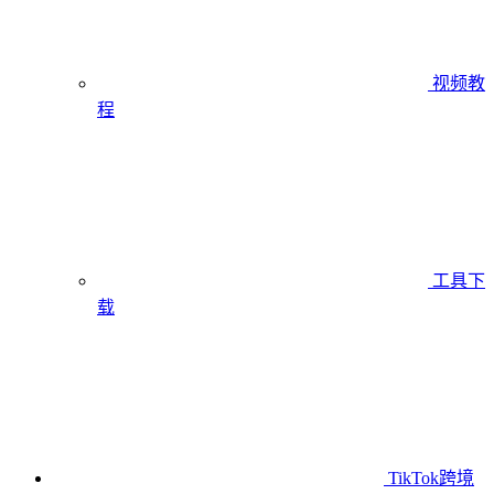
视频教
程
工具下
载
TikTok跨境