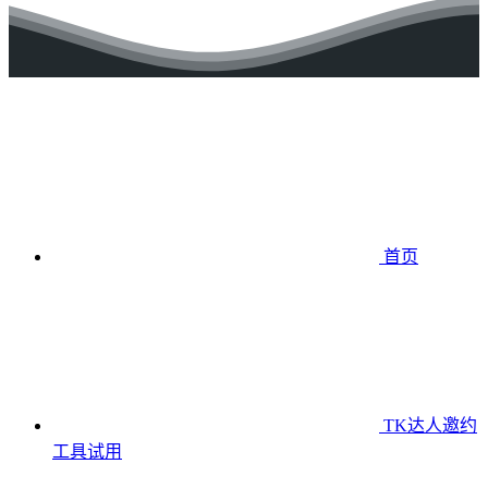
首页
TK达人邀约
工具
试用