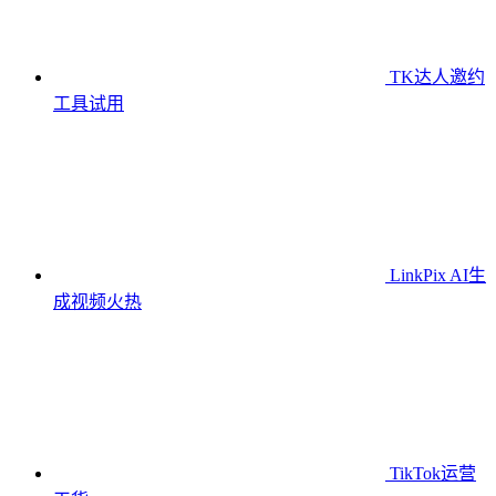
TK达人邀约
工具
试用
LinkPix AI生
成视频
火热
TikTok运营