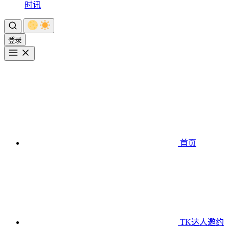
时讯
登录
首页
TK达人邀约