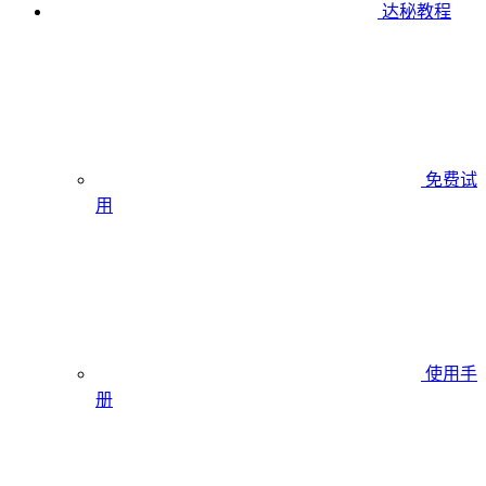
达秘教程
免费试
用
使用手
册