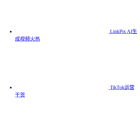
LinkPix AI生
成视频
火热
TikTok运营
干货