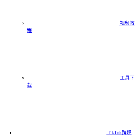
视频教
程
工具下
载
TikTok跨境