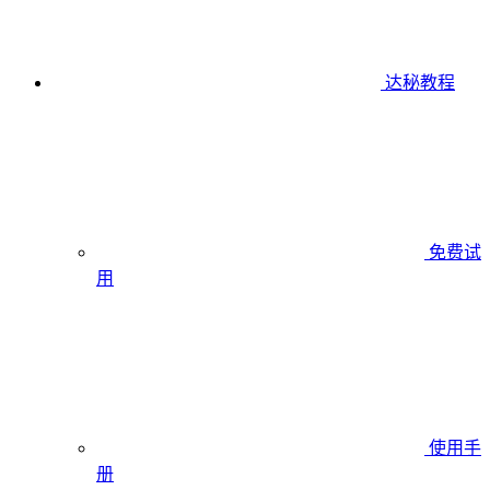
达秘教程
免费试
用
使用手
册