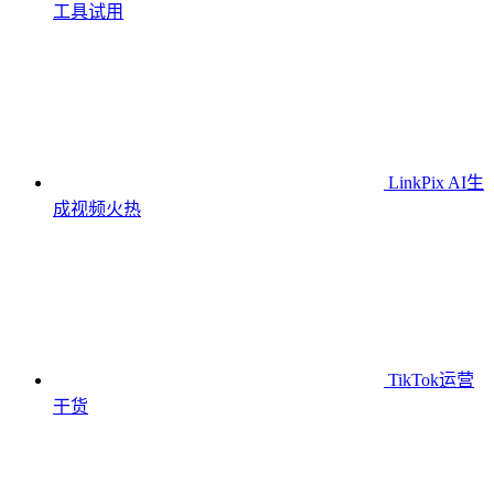
工具
试用
LinkPix AI生
成视频
火热
TikTok运营
干货