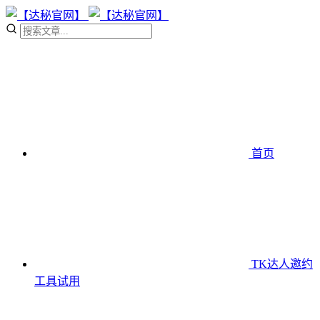
首页
TK达人邀约
工具
试用