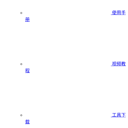
使用手
册
视频教
程
工具下
载