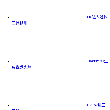
TK达人邀约
工具
试用
LinkPix AI生
成视频
火热
TikTok运营