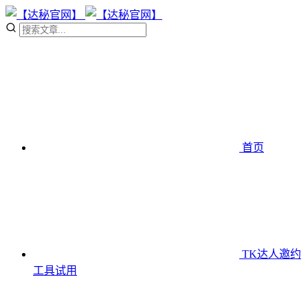
首页
TK达人邀约
工具
试用