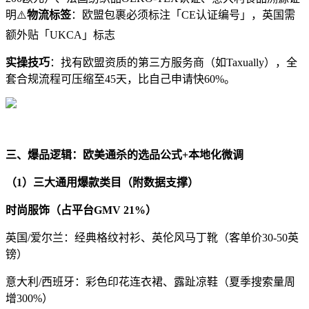
明⚠
物流标签
：欧盟包裹必须标注「
CE
认证编号」，英国需
额外贴「
UKCA
」标志
实操技巧
：找有欧盟资质的第三方服务商（如
Taxually
），全
套合规流程可压缩至
45
天，比自己申请快
60%
。
三、爆品逻辑：欧美通杀的选品公式
+
本地化微调
（
1
）三大通用爆款类目（附数据支撑）
时尚服饰（占平台
GMV 21%
）
英国
/
爱尔兰：经典格纹衬衫、英伦风马丁靴（客单价
30-50
英
镑）
意大利
/
西班牙：彩色印花连衣裙、露趾凉鞋（夏季搜索量周
增
300%
）