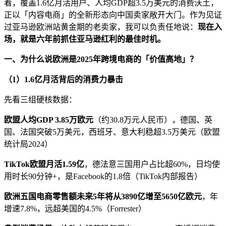
着，覆盖
1.6
亿月活用户、人均
GDP
超
3.5
万美元的消费沃土，
正以「内容电商」的全新形态向中国卖家敞开大门。作为见证
过亚马逊欧洲站黄金期的老卖家，我可以负责任地说：
现在入
场，就是六年前抓住亚马逊红利的最佳时机。
一、为什么说欧洲是
2025
年跨境电商的「价值高地」？
（
1
）
1.6
亿月活背后的消费力暴击
先看三组硬核数据：
欧盟人均
GDP 3.85
万欧元
（约
30.8
万元人民币），德国、英
国、法国突破
5
万美元，西班牙、意大利稳超
3.5
万美元（欧盟
统计局
2024
）
TikTok
欧盟月活
1.59
亿
，德法意三国用户占比超
60%
，日均使
用时长
90
分钟
+
，是
Facebook
的
1.8
倍（
TikTok
内部报告）
欧洲五国电商零售额未来
5
年将从
3890
亿增至
5650
亿欧元
，年
增速
7.8%
，远超美国的
4.5%
（
Forrester
）