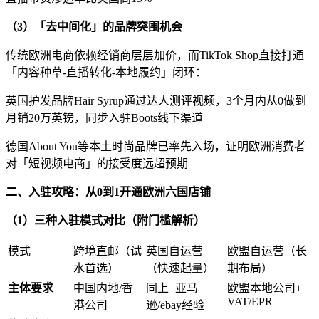
（
3
）「去中间化」的品牌突围机会
传统欧洲电商依赖经销商层层加价，而
TikTok Shop
直接打通
「内容种草
-
直播转化
-
本地履约」闭环：
英国护发品牌
Hair Syrup
通过达人测评视频，
3
个月内从
0
做到
月销
20
万英镑，同步入驻
Boots
线下渠道
德国
About You
等本土时尚品牌已率先入场，证明欧洲消费者
对「短视频电商」的接受度远超预期
二、入驻攻略：从
0
到
1
开通欧洲六国店铺
（
1
）三种入驻模式对比（附门槛解析）
模式
跨境直邮（试
英国自运营
欧盟自运营（长
水首选）
（快速起量）
期布局）
主体要求
中国内地
/
香
同上
+
亚马
欧盟本地公司
+
VAT/EPR
港公司
逊
/ebay
经验