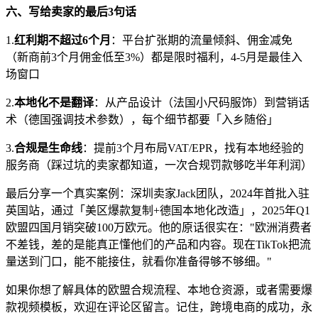
六、写给卖家的最后
3
句话
1.
红利期不超过
6
个月
：平台扩张期的流量倾斜、佣金减免
（新商前
3
个月佣金低至
3%
）都是限时福利，
4-5
月是最佳入
场窗口
2.
本地化不是翻译
：从产品设计（法国小尺码服饰）到营销话
术（德国强调技术参数），每个细节都要「入乡随俗」
3.
合规是生命线
：提前
3
个月布局
VAT/EPR
，找有本地经验的
服务商（踩过坑的卖家都知道，一次合规罚款够吃半年利润）
最后分享一个真实案例：深圳卖家
Jack
团队，
2024
年首批入驻
英国站，通过「美区爆款复制
+
德国本地化改造」，
2025
年
Q1
欧盟四国月销突破
100
万欧元。他的原话很实在：
"
欧洲消费者
不差钱，差的是能真正懂他们的产品和内容。现在
TikTok
把流
量送到门口，能不能接住，就看你准备得够不够细。
"
如果你想了解具体的欧盟合规流程、本地仓资源，或者需要爆
款视频模板，欢迎在评论区留言。记住，跨境电商的成功，永