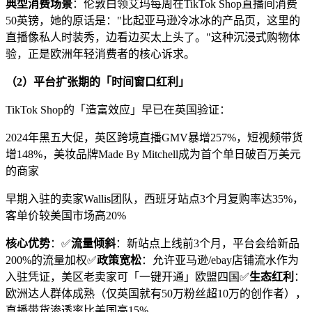
典型消费场景
：伦敦白领艾玛每周在
TikTok Shop
直播间消费
50
英镑，她的原话是：
"
比起亚马逊冷冰冰的产品页，这里的
直播像私人时装秀，边看边买太上头了。
"
这种沉浸式购物体
验，正是欧洲年轻消费者的核心诉求。
（
2
）平台扩张期的「时间窗口红利」
TikTok Shop
的「造富效应」早已在英国验证：
2024
年黑五大促，英区跨境直播
GMV
暴增
257%
，短视频带货
增
148%
，美妆品牌
Made By Mitchell
成为首个单日破百万美元
的商家
早期入驻的卖家
Wallis
团队，西班牙站点
3
个月复购率达
35%
，
客单价较美国市场高
20%
核心优势
：✅
流量倾斜
：新站点上线前
3
个月，平台会给新品
200%
的流量加权✅
政策宽松
：允许亚马逊
/ebay
店铺流水作为
入驻凭证，美区老卖家可「一键开通」欧盟四国✅
生态红利
：
欧洲达人群体成熟（仅英国就有
50
万粉丝超
10
万的创作者），
直播带货渗透率比美国高
15%