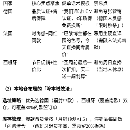
国家
核心卖点聚焦
促单话术模板
禁忌点
德国
品质认证
+
售
"
我们通过
TÜV
避免夸张营销
后保障
认证，
3
年质保
（德国人反感
免费换新
"
「限时秒杀」）
法国
时尚感
+
网红
"
巴黎博主都在
忌用生硬直译
同款
囤的色号，今
（需融入法式幽
天直播间专属
默）
价
"
西班牙
节日促销
+
性
"
圣周前最后一
避免周日直播
价比
次折扣，买二
（当地人休息）
送一超划算
"
（
2
）本地仓布局的「降本增效法」
选址策略
：优先选德国（辐射中欧）、西班牙（覆盖南欧）双
仓，可覆盖
80%
的欧盟订单
库存管理
：爆款备货量按「月销预测
×1.5
」，滞销品每周做
「闪购清仓」（西班牙退货率高，需预留
20%
损耗）