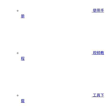
使用手
册
视频教
程
工具下
载