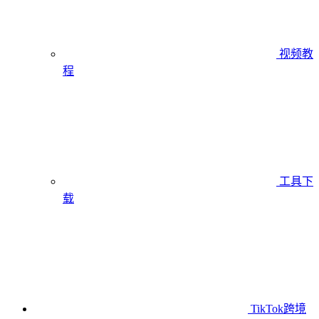
视频教
程
工具下
载
TikTok跨境