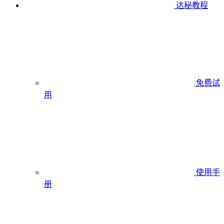
达秘教程
免费试
用
使用手
册