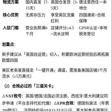
物流方案
国内直发（
7-
英国仓发货（
3-
德法意西任一本
15
天）
5
天）
地仓
核心优势
无库存压力
享受英区流量
四国通卖
+
合规
红利
保障
入驻门槛
营业执照满
6
店铺评分
≥4.5
GPSR
认证
+
本地
个月
+
流水证明
税务登记
划重点
：
新手建议从「英国自运营」切入，积累欧洲运营经验后再拓展
欧盟四国
美区老卖家直接走「一键开通」通道，需准备美国店铺
3
个月
流水（
≥5
万美元）
（
2
）合规必过的「三道关卡」
⚠
VAT
税号
：英国
/
德国
/
法国必须注册，西班牙
/
意大利建议同
步申请（平台支持代扣代缴）⚠
EPR
合规
：德国包装法（年费
200
欧元）、法国纺织品
OEKO-TEX
认证、意大利食品溯源证