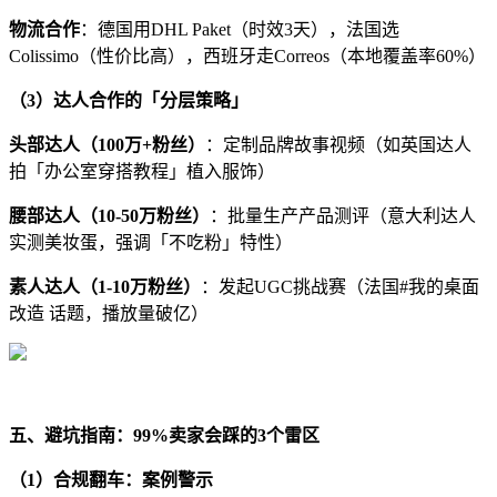
物流合作
：德国用
DHL Paket
（时效
3
天），法国选
Colissimo
（性价比高），西班牙走
Correos
（本地覆盖率
60%
）
（
3
）达人合作的「分层策略」
头部达人（
100
万
+
粉丝）
：定制品牌故事视频（如英国达人
拍「办公室穿搭教程」植入服饰）
腰部达人（
10-50
万粉丝）
：批量生产产品测评（意大利达人
实测美妆蛋，强调「不吃粉」特性）
素人达人（
1-10
万粉丝）
：发起
UGC
挑战赛（法国
#
我的桌面
改造 话题，播放量破亿）
五、避坑指南：
99%
卖家会踩的
3
个雷区
（
1
）合规翻车：案例警示