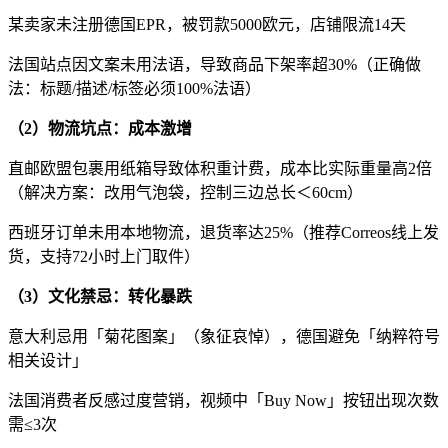
某卖家未注册德国
EPR
，被罚款
5000
欧元，店铺限流
14
天
法国站点因文案未用法语，导致商品下架率超
30%
（正确做
法：标题
/
描述
/
标签必须
100%
法语）
（
2
）物流坑点：成本激增
直邮欧盟包裹用纸箱导致体积重计费，成本比实际重量高
2
倍
（解决方案：改用气泡袋，控制三边总长＜
60cm
）
西班牙订单未用本地物流，退货率达
25%
（推荐
Correos
线上发
货，支持
72
小时上门取件）
（
3
）文化禁忌：转化暴跌
意大利忌用「菊花图案」（象征哀悼），德国避免「纳粹符号
相关设计」
法国消费者反感过度营销，视频中「
Buy Now
」按钮出现次数
需
≤3
次