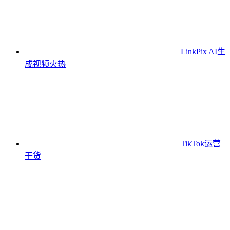
LinkPix AI生
成视频
火热
TikTok运营
干货