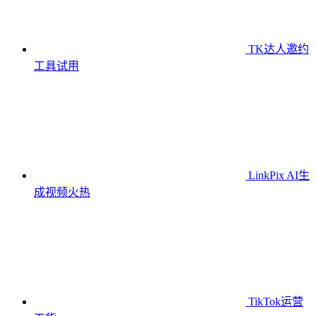
TK达人邀约
工具
试用
LinkPix AI生
成视频
火热
TikTok运营