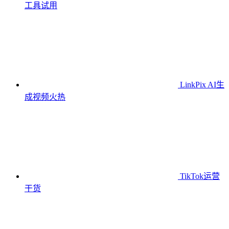
工具
试用
LinkPix AI生
成视频
火热
TikTok运营
干货