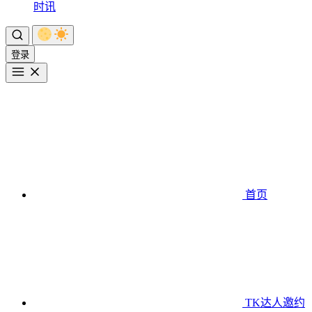
时讯
登录
首页
TK达人邀约