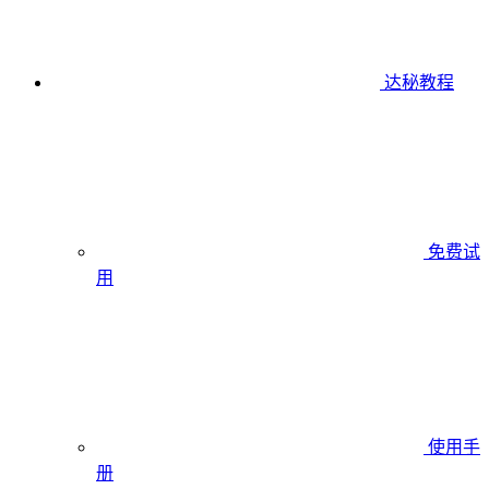
达秘教程
免费试
用
使用手
册