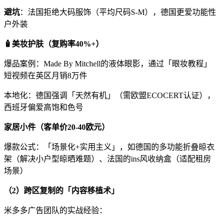
避坑
：法国拒绝大码服饰（平均尺码
S-M
），德国更爱功能性
户外装
🧴
美妆护肤（复购率
40%+
）
爆品案例：
Made By Mitchell
的液体眼影，通过「眼妆教程」
短视频在英区月销
8
万件
本地化：德国强调「天然有机」（需欧盟
ECOCERT
认证），
西班牙偏爱高饱和色号
家居小件（客单价
20-40
欧元）
爆款公式：「场景化
+
实用主义」，如德国的多功能折叠晾衣
架（解决小户型晾晒难题）、法国的
ins
风收纳盒（适配租房
场景）
（
2
）跨区复制的「内容移植术」
米多多广告团队的实战经验：