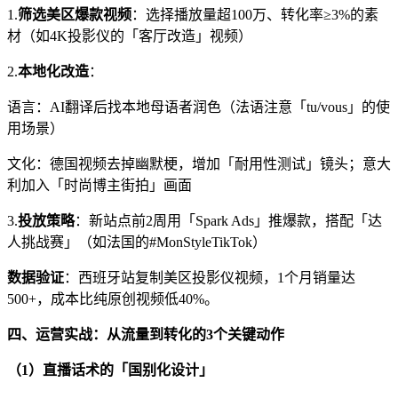
1.
筛选美区爆款视频
：选择播放量超
100
万、转化率
≥3%
的素
材（如
4K
投影仪的「客厅改造」视频）
2.
本地化改造
：
语言：
AI
翻译后找本地母语者润色（法语注意「
tu/vous
」的使
用场景）
文化：德国视频去掉幽默梗，增加「耐用性测试」镜头；意大
利加入「时尚博主街拍」画面
3.
投放策略
：新站点前
2
周用「
Spark Ads
」推爆款，搭配「达
人挑战赛」（如法国的
#MonStyleTikTok
）
数据验证
：西班牙站复制美区投影仪视频，
1
个月销量达
500+
，成本比纯原创视频低
40%
。
四、运营实战：从流量到转化的
3
个关键动作
（
1
）直播话术的「国别化设计」