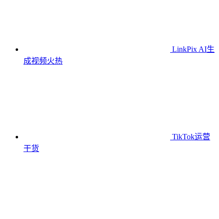
LinkPix AI生
成视频
火热
TikTok运营
干货