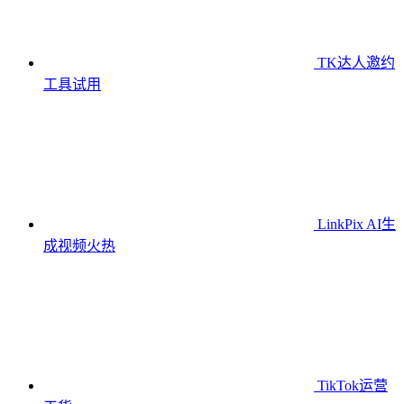
TK达人邀约
工具
试用
LinkPix AI生
成视频
火热
TikTok运营