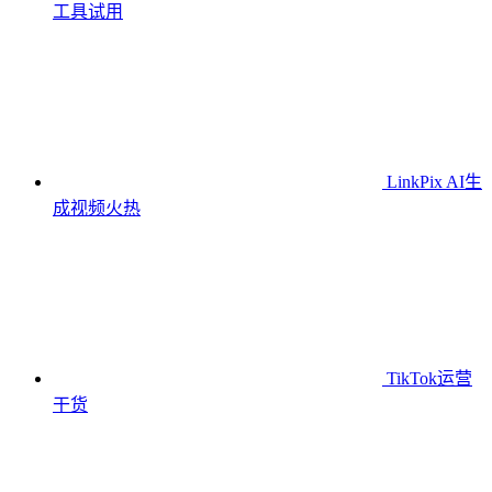
工具
试用
LinkPix AI生
成视频
火热
TikTok运营
干货