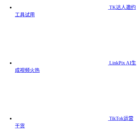
TK达人邀约
工具
试用
LinkPix AI生
成视频
火热
TikTok运营
干货