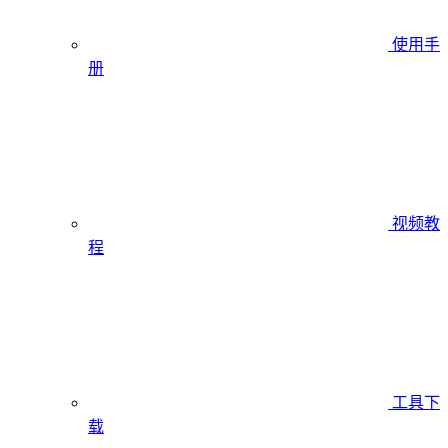
使用手
册
视频教
程
工具下
载