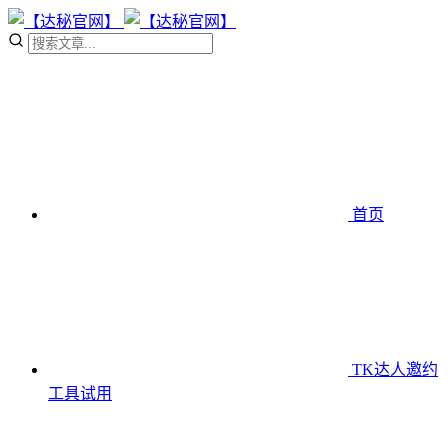
首页
TK达人邀约
工具
试用