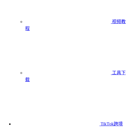
视频教
程
工具下
载
TikTok跨境