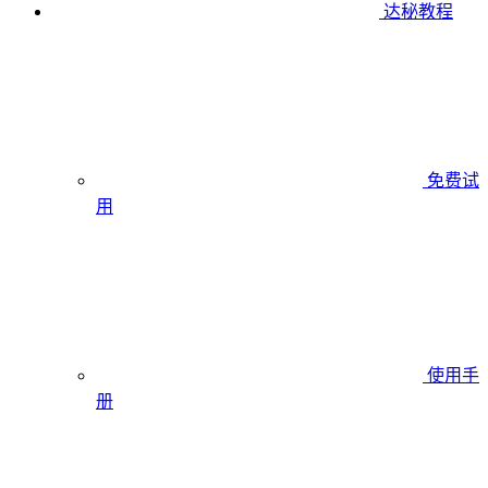
达秘教程
免费试
用
使用手
册