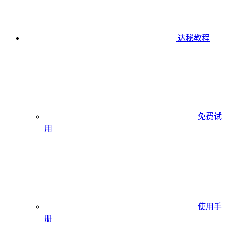
达秘教程
免费试
用
使用手
册