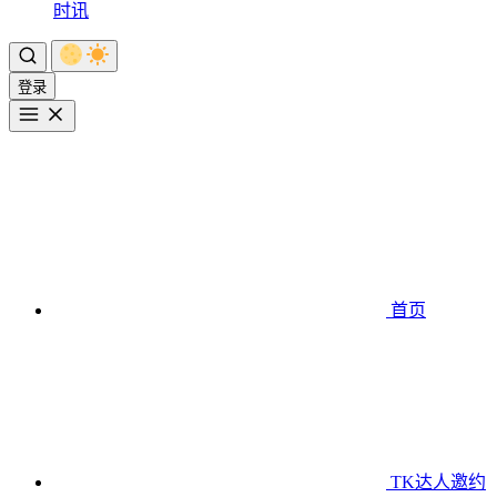
时讯
登录
首页
TK达人邀约