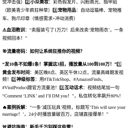
觉冲击强）2️⃣
小众美妆
：彩色假发片、闪粉高光、指甲贴
（欧美青少年疯狂种草）3️⃣
宠物用品
：自动逗猫棒、宠物推
车、狗爪印章（情感需求+冲动消费）
⚠️血泪教训
：“卖服装亏了1万刀！后来改卖‘宠物雨衣’，一条
视频回本！”
🎯
流量密码：如何让系统狂推你的视频？
“发10条不如爆1条！掌握这3招，播放量从100到100万！”
1️⃣
黄金发布时间
：美区晚8点、英区午休12点，流量高峰期发视
频！2️⃣
神级标签
：用#TikTokShop、#AmazonFinds、
#ViralProduct蹭官方流量池！3️⃣
互动话术
：视频结尾加一句
“Comment ‘LINK’ and I’ll DM you！”，私信转化率飙升80%！
🔥案例拆解
：“一条‘减压玩具’视频，标题写‘This will save your
marriage！’，24小时播放量破百万，店铺直接爆单！”
🚨
避坑指南：新手千万别踩这些雷！