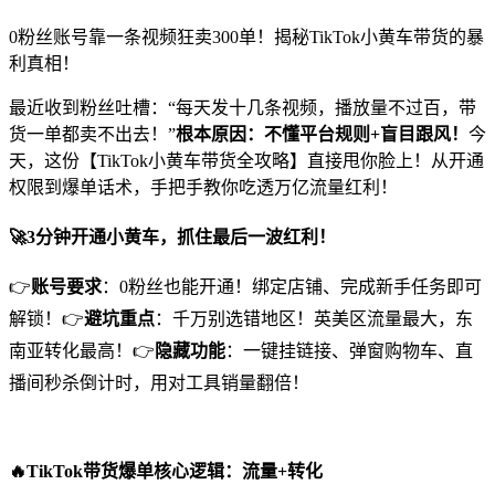
0粉丝账号靠一条视频狂卖300单！揭秘TikTok小黄车带货的暴
利真相！
最近收到粉丝吐槽：“每天发十几条视频，播放量不过百，带
货一单都卖不出去！”
根本原因：不懂平台规则+盲目跟风！
今
天，这份【TikTok小黄车带货全攻略】直接甩你脸上！从开通
权限到爆单话术，手把手教你吃透万亿流量红利！
🚀
3分钟开通小黄车，抓住最后一波红利！
👉
账号要求
：0粉丝也能开通！绑定店铺、完成新手任务即可
解锁！👉
避坑重点
：千万别选错地区！英美区流量最大，东
南亚转化最高！👉
隐藏功能
：一键挂链接、弹窗购物车、直
播间秒杀倒计时，用对工具销量翻倍！
🔥
TikTok带货爆单核心逻辑：流量+转化