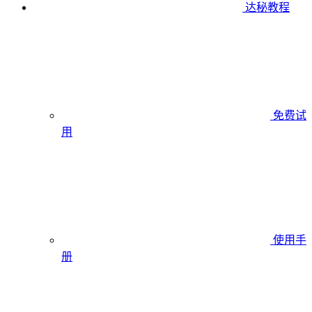
达秘教程
免费试
用
使用手
册