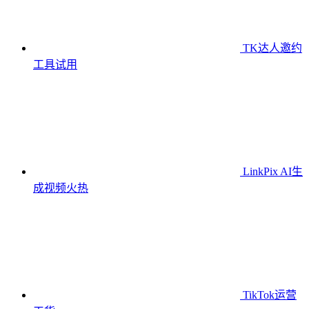
TK达人邀约
工具
试用
LinkPix AI生
成视频
火热
TikTok运营