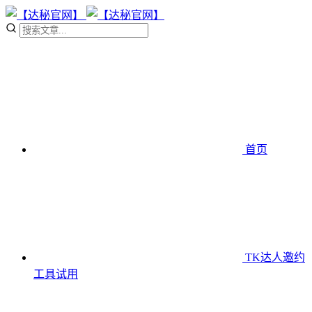
首页
TK达人邀约
工具
试用