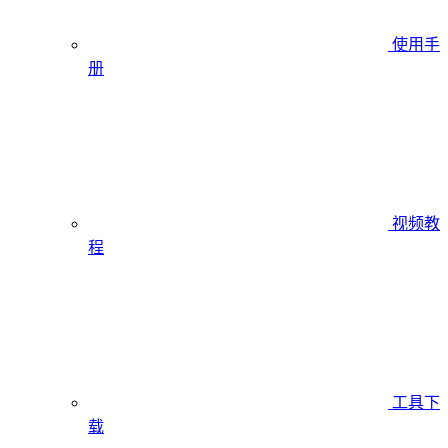
使用手
册
视频教
程
工具下
载