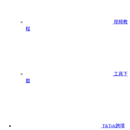
视频教
程
工具下
载
TikTok跨境