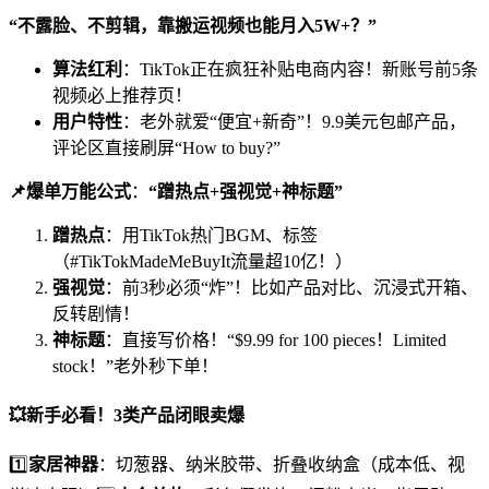
“不露脸、不剪辑，靠搬运视频也能月入5W+？”
算法红利
：TikTok正在疯狂补贴电商内容！新账号前5条
视频必上推荐页！
用户特性
：老外就爱“便宜+新奇”！9.9美元包邮产品，
评论区直接刷屏“How to buy?”
📌爆单万能公式
：
“蹭热点+强视觉+神标题”
蹭热点
：用TikTok热门BGM、标签
（#TikTokMadeMeBuyIt流量超10亿！）
强视觉
：前3秒必须“炸”！比如产品对比、沉浸式开箱、
反转剧情！
神标题
：直接写价格！“$9.99 for 100 pieces！Limited
stock！”老外秒下单！
💥
新手必看！3类产品闭眼卖爆
1️⃣
家居神器
：切葱器、纳米胶带、折叠收纳盒（成本低、视