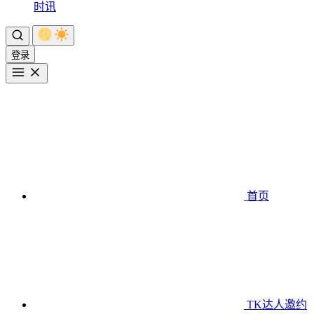
时讯
登录
首页
TK达人邀约