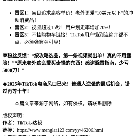
雷区1
：盲目追求高客单价！老外更爱“10美元以下”的冲
动消费品！
雷区2
：视频超过15秒！用户划走率增加70%！
雷区3
：不挂购物车链接！TikTok用户懒到连简介都不
点，必须弹窗强引导！
💬
粉丝反馈
：“按攻略选品，第一条视频就出单！真的不用露
脸！”“原来老外这么爱买奇怪的东西！感谢避雷指南，少亏
5000刀！”
🔥2025年TikTok电商风口已来！
普通人逆袭的最后机会，错
过再等十年！
本篇文章来源于网络，如有侵权，请联系删除
版权声明：
作者：TikTok-达秘
链接：https://www.menglar123.com/yy/46206.html