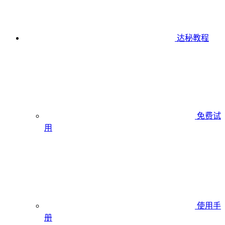
达秘教程
免费试
用
使用手
册