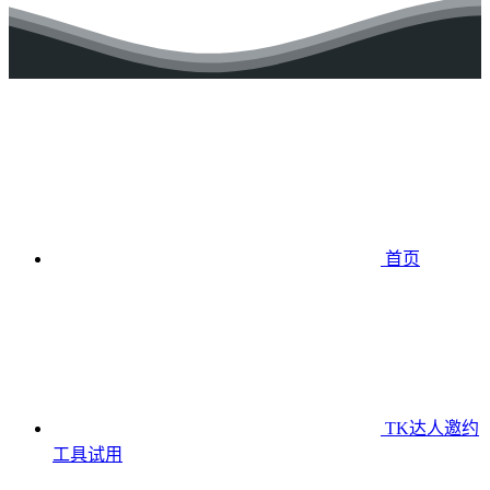
首页
TK达人邀约
工具
试用