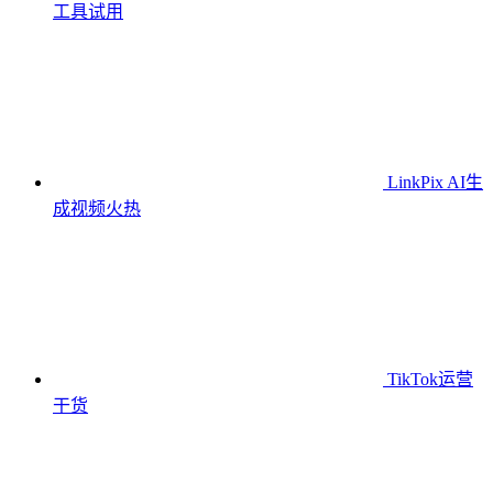
工具
试用
LinkPix AI生
成视频
火热
TikTok运营
干货