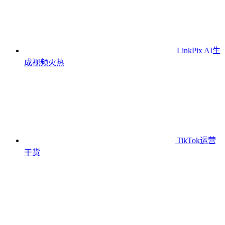
LinkPix AI生
成视频
火热
TikTok运营
干货