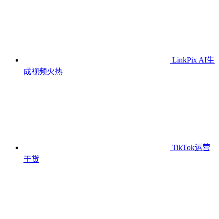
LinkPix AI生
成视频
火热
TikTok运营
干货