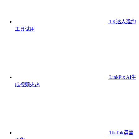
TK达人邀约
工具
试用
LinkPix AI生
成视频
火热
TikTok运营