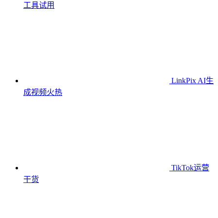
工具
试用
LinkPix AI生
成视频
火热
TikTok运营
干货