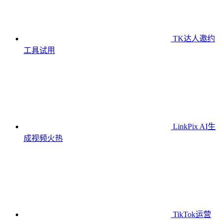
TK达人邀约
工具
试用
LinkPix AI生
成视频
火热
TikTok运营