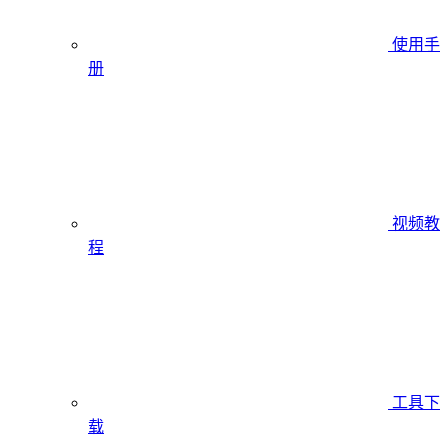
使用手
册
视频教
程
工具下
载