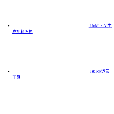
LinkPix AI生
成视频
火热
TikTok运营
干货