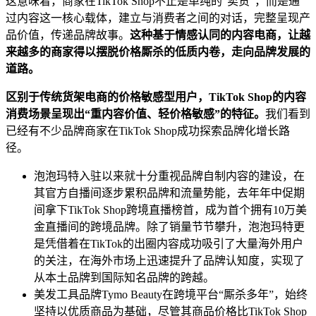
这意味着，商家在TikTok Shop不止是单纯的“卖货”，而是通
过内容这一核心载体，建立与消费者之间的对话，完整呈现产
品价值，传递品牌故事。
这种基于情感认同的内容电商，让越
来越多的商家得以摆脱价格厮杀的低质内卷，走向品牌发展的
道路。
区别于传统货架电商的价格敏感型用户，TikTok Shop的内容
消费场景呈现出“重内容价值、轻价格敏感”的特征。
我们看到
已经有不少品牌商家在TikTok Shop成功探索品牌化增长路
径。
泡泡玛特入驻以来就十分重视品牌自制内容的建设，在
其官方自播间逐步累积品牌和流量势能，去年年中促期
间拿下TikTok Shop跨境直播榜首，成为首个拥有10万美
金直播间的跨境品牌。除了销量节节攀升，泡泡玛特更
是凭借着在TikTok的出圈内容成功吸引了大量海外用户
的关注，在海外市场上迅速提升了品牌认知度，实现了
从本土品牌到国际知名品牌的跨越。
美发工具品牌Tymo Beauty在跨境平台“厮杀多年”，始终
坚持以优质商品为基础，尽管其商品价格比TikTok Shop