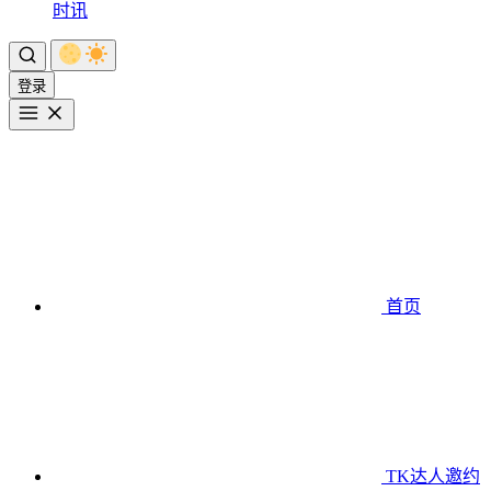
时讯
登录
首页
TK达人邀约