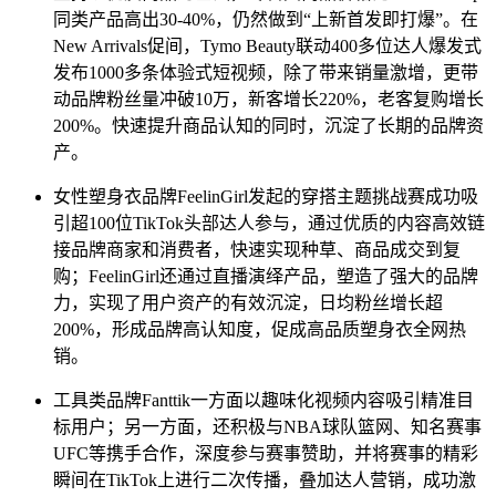
同类产品高出30-40%，仍然做到“上新首发即打爆”。在
New Arrivals促间，Tymo Beauty联动400多位达人爆发式
发布1000多条体验式短视频，除了带来销量激增，更带
动品牌粉丝量冲破10万，新客增长220%，老客复购增长
200%。快速提升商品认知的同时，沉淀了长期的品牌资
产。
女性塑身衣品牌FeelinGirl发起的穿搭主题挑战赛成功吸
引超100位TikTok头部达人参与，通过优质的内容高效链
接品牌商家和消费者，快速实现种草、商品成交到复
购；FeelinGirl还通过直播演绎产品，塑造了强大的品牌
力，实现了用户资产的有效沉淀，日均粉丝增长超
200%，形成品牌高认知度，促成高品质塑身衣全网热
销。
工具类品牌Fanttik一方面以趣味化视频内容吸引精准目
标用户；另一方面，还积极与NBA球队篮网、知名赛事
UFC等携手合作，深度参与赛事赞助，并将赛事的精彩
瞬间在TikTok上进行二次传播，叠加达人营销，成功激