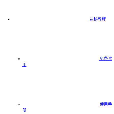
达秘教程
免费试
用
使用手
册