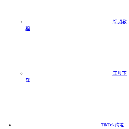
视频教
程
工具下
载
TikTok跨境