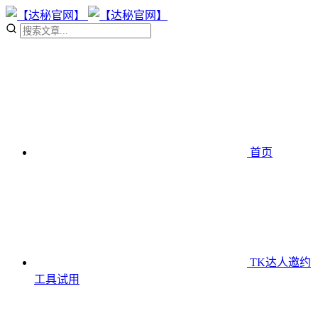
首页
TK达人邀约
工具
试用