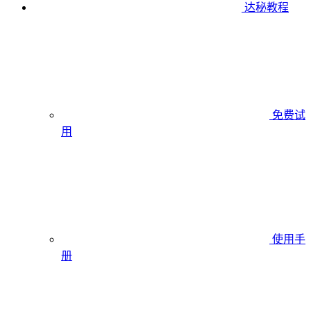
达秘教程
免费试
用
使用手
册