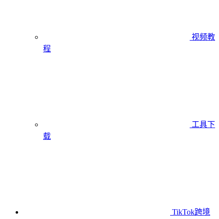
视频教
程
工具下
载
TikTok跨境