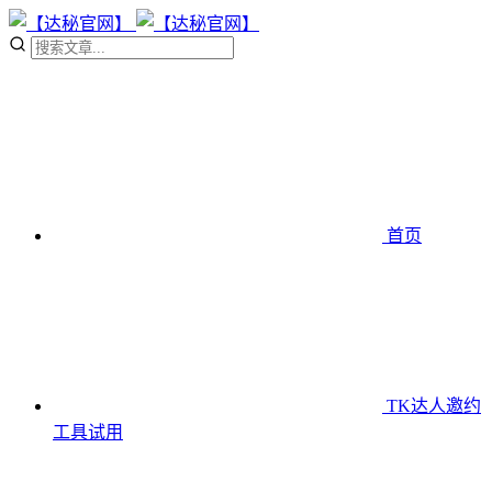
首页
TK达人邀约
工具
试用