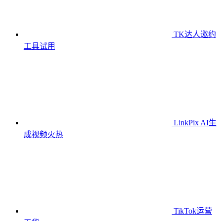
TK达人邀约
工具
试用
LinkPix AI生
成视频
火热
TikTok运营