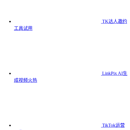
TK达人邀约
工具
试用
LinkPix AI生
成视频
火热
TikTok运营