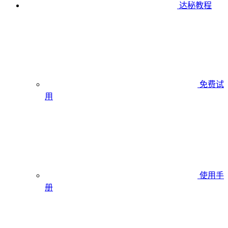
达秘教程
免费试
用
使用手
册