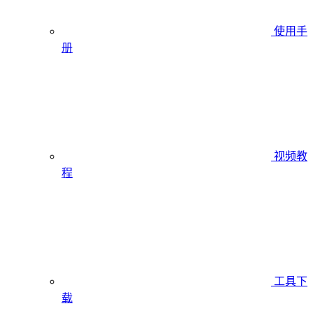
使用手
册
视频教
程
工具下
载