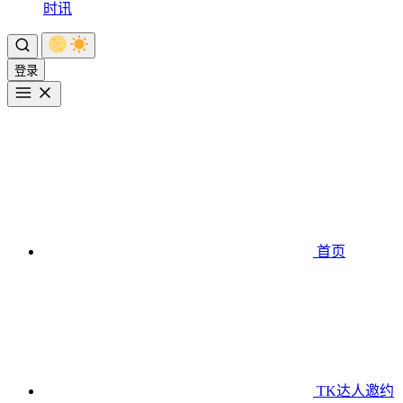
时讯
登录
首页
TK达人邀约