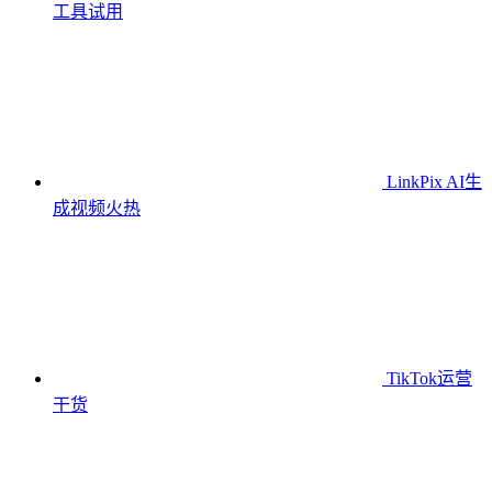
工具
试用
LinkPix AI生
成视频
火热
TikTok运营
干货