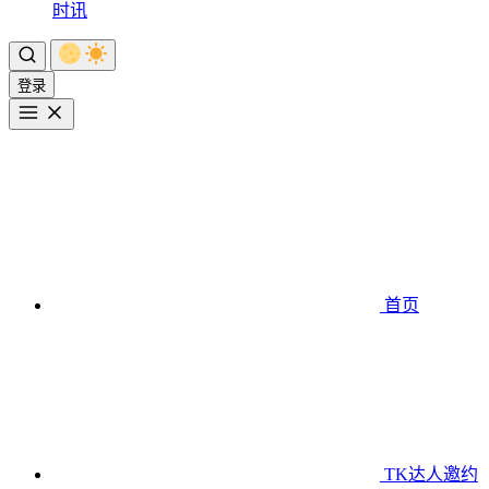
时讯
登录
首页
TK达人邀约