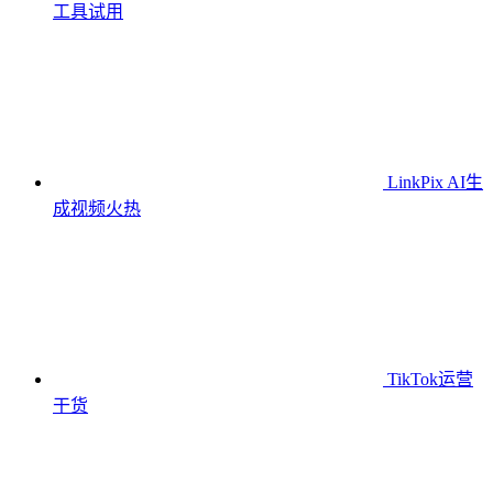
工具
试用
LinkPix AI生
成视频
火热
TikTok运营
干货