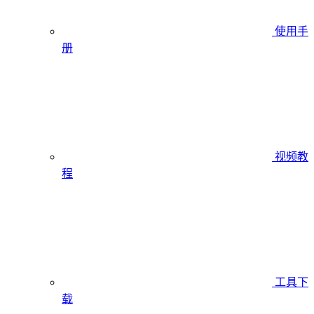
使用手
册
视频教
程
工具下
载