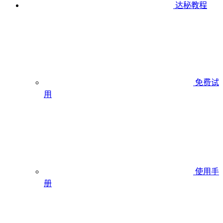
达秘教程
免费试
用
使用手
册