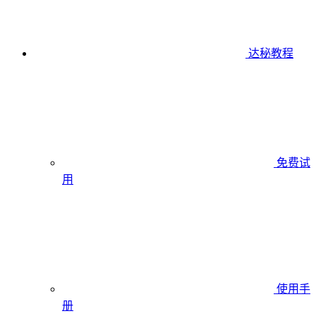
达秘教程
免费试
用
使用手
册