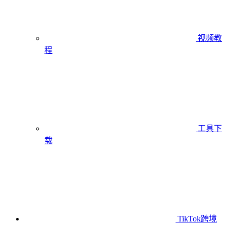
视频教
程
工具下
载
TikTok跨境