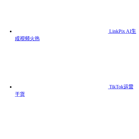
LinkPix AI生
成视频
火热
TikTok运营
干货