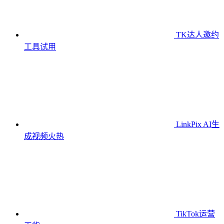
TK达人邀约
工具
试用
LinkPix AI生
成视频
火热
TikTok运营