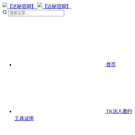
首页
TK达人邀约
工具
试用