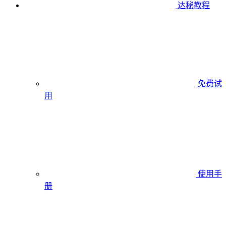
达秘教程
免费试
用
使用手
册