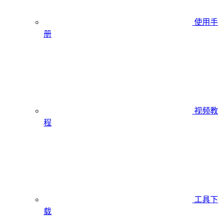
使用手
册
视频教
程
工具下
载