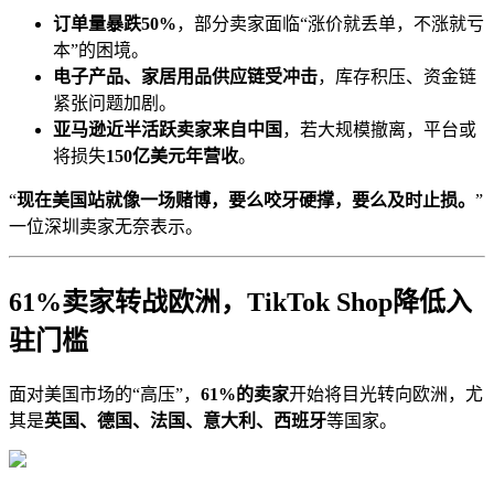
订单量暴跌50%
，部分卖家面临“涨价就丢单，不涨就亏
本”的困境。
电子产品、家居用品供应链受冲击
，库存积压、资金链
紧张问题加剧。
亚马逊近半活跃卖家来自中国
，若大规模撤离，平台或
将损失
150亿美元年营收
。
“
现在美国站就像一场赌博，要么咬牙硬撑，要么及时止损。
”
一位深圳卖家无奈表示。
61%卖家转战欧洲，TikTok Shop降低入
驻门槛
面对美国市场的“高压”，
61%的卖家
开始将目光转向欧洲，尤
其是
英国、德国、法国、意大利、西班牙
等国家。