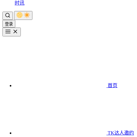
时讯
登录
首页
TK达人邀约