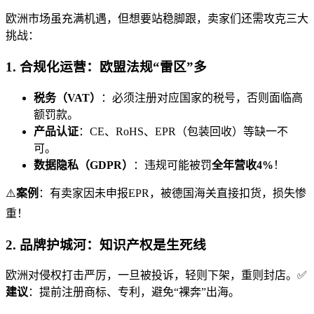
欧洲市场虽充满机遇，但想要站稳脚跟，卖家们还需攻克三大
挑战：
1. 合规化运营：欧盟法规“雷区”多
税务（VAT）
：必须注册对应国家的税号，否则面临高
额罚款。
产品认证
：CE、RoHS、EPR（包装回收）等缺一不
可。
数据隐私（GDPR）
：违规可能被罚
全年营收4%
！
⚠️
案例
：有卖家因未申报EPR，被德国海关直接扣货，损失惨
重！
2. 品牌护城河：知识产权是生死线
欧洲对侵权打击严厉，一旦被投诉，轻则下架，重则封店。✅
建议
：提前注册商标、专利，避免“裸奔”出海。