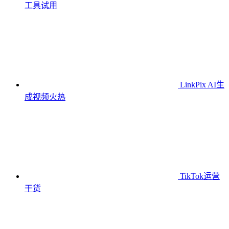
工具
试用
LinkPix AI生
成视频
火热
TikTok运营
干货