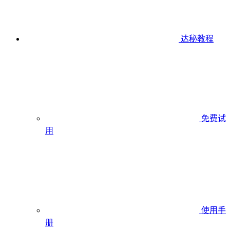
达秘教程
免费试
用
使用手
册