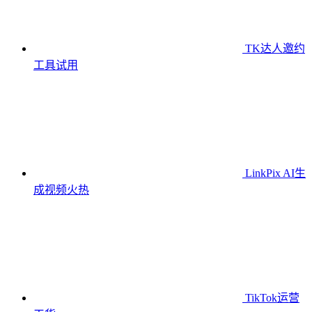
TK达人邀约
工具
试用
LinkPix AI生
成视频
火热
TikTok运营