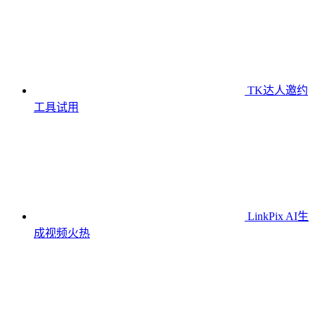
TK达人邀约
工具
试用
LinkPix AI生
成视频
火热