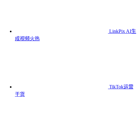
LinkPix AI生
成视频
火热
TikTok运营
干货