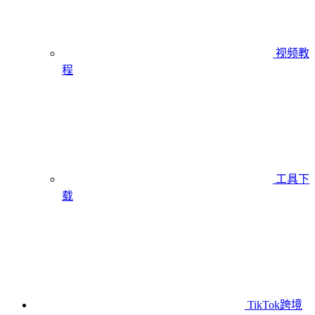
视频教
程
工具下
载
TikTok跨境