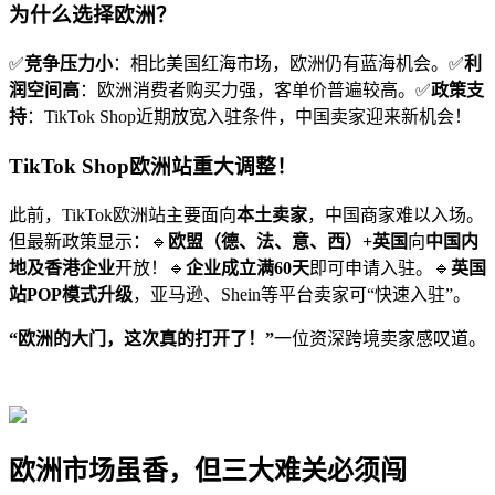
为什么选择欧洲？
✅
竞争压力小
：相比美国红海市场，欧洲仍有蓝海机会。✅
利
润空间高
：欧洲消费者购买力强，客单价普遍较高。✅
政策支
持
：TikTok Shop近期放宽入驻条件，中国卖家迎来新机会！
TikTok Shop欧洲站重大调整！
此前，TikTok欧洲站主要面向
本土卖家
，中国商家难以入场。
但最新政策显示：🔹
欧盟（德、法、意、西）+英国
向
中国内
地及香港企业
开放！🔹
企业成立满60天
即可申请入驻。🔹
英国
站POP模式升级
，亚马逊、Shein等平台卖家可“快速入驻”。
“欧洲的大门，这次真的打开了！”
一位资深跨境卖家感叹道。
欧洲市场虽香，但三大难关必须闯