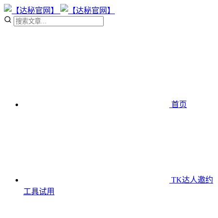
首页
TK达人邀约
工具
试用