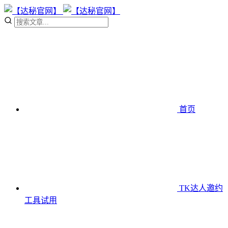
首页
TK达人邀约
工具
试用