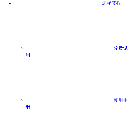
达秘教程
免费试
用
使用手
册