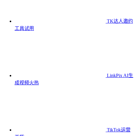
TK达人邀约
工具
试用
LinkPix AI生
成视频
火热
TikTok运营