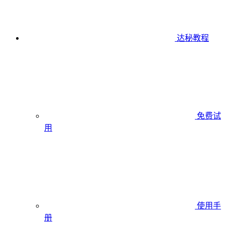
达秘教程
免费试
用
使用手
册