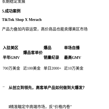
长期稳定发展
5.成功案例
TikTok Shop X Merach
产品力叠加内容运营，高价商品也能卖爆美区市场
入驻美区
爆品
单场自播
爆品客单价
半年GMV
销量纪录
最高GMV
700万美金
近100美金
单日2000+
近10万美金
_
从创立到领先，高客单产品如何做到大爆发？
I
精准瞄定中高端市场，反“价格内卷”