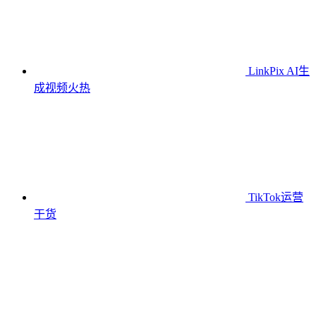
LinkPix AI生
成视频
火热
TikTok运营
干货