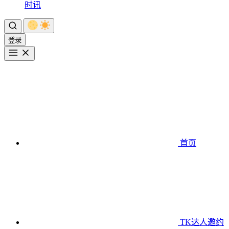
时讯
登录
首页
TK达人邀约