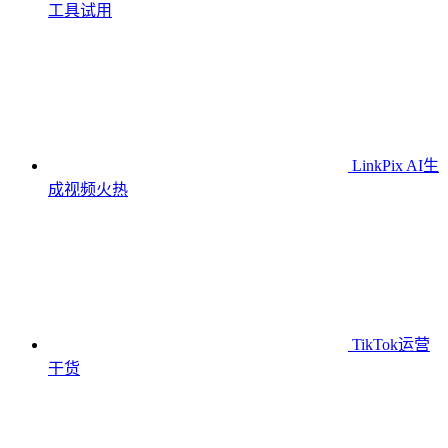
工具
试用
LinkPix AI生
成视频
火热
TikTok运营
干货