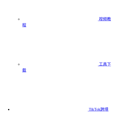
视频教
程
工具下
载
TikTok跨境