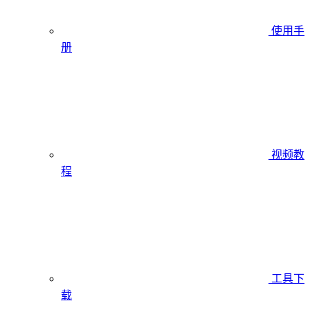
使用手
册
视频教
程
工具下
载