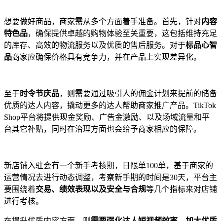
想要做好商品，商家需从多个方面着手准备。首先，针对
内容
特色品
，确保提供卓越的购物体验至关重要，这包括维持充足
的库存、高效的物流服务以及优质的售后服务。对于
标品心智
品
商家应确保价格具有竞争力，并在产品上实现差异化。
至于
时令节庆品
，则需要通过吸引人的佣金计划来提前的储备
优质的达人内容，撬动更多的达人帮助商家推广产品。TikTok
Shop平台将提供现金奖励、广告金激励、以及场域流量和平
台其它补贴，同时在治理方面也会给予商家相应的保障。
新店铺入驻会有一个新手考核期，日限单100单，基于商家的
运营情况去进行动态调整，考察新手期的时间是30天，平台主
要围绕着
交易、绩效表现以及安全与合规
等几个指标来对店铺
进行考核。
在提升优质内容方面，则
需要强化达人短视频效率，加大优质