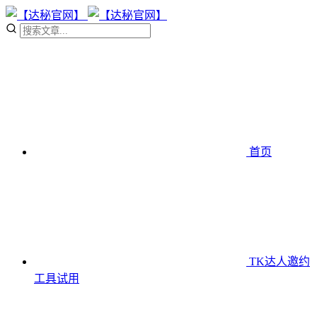
首页
TK达人邀约
工具
试用