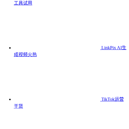
工具
试用
LinkPix AI生
成视频
火热
TikTok运营
干货