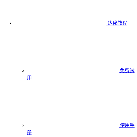
达秘教程
免费试
用
使用手
册