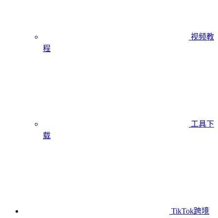
视频教
程
工具下
载
TikTok跨境