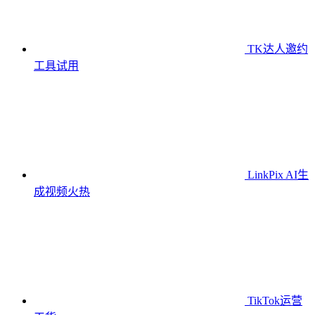
TK达人邀约
工具
试用
LinkPix AI生
成视频
火热
TikTok运营