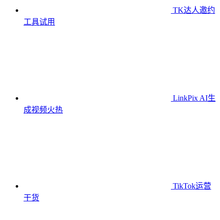
TK达人邀约
工具
试用
LinkPix AI生
成视频
火热
TikTok运营
干货