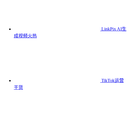
LinkPix AI生
成视频
火热
TikTok运营
干货