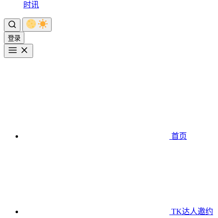
时讯
登录
首页
TK达人邀约