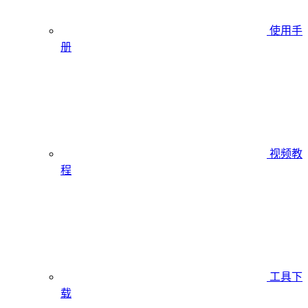
使用手
册
视频教
程
工具下
载