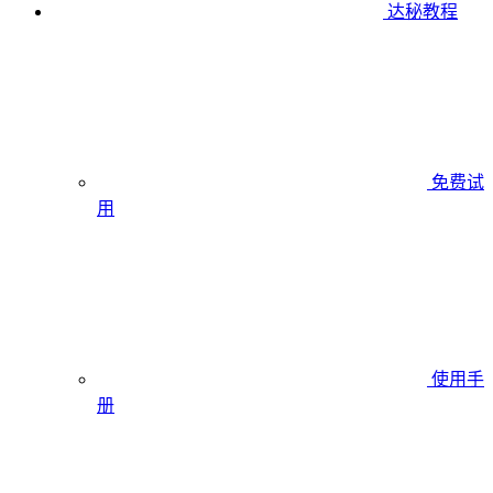
达秘教程
免费试
用
使用手
册