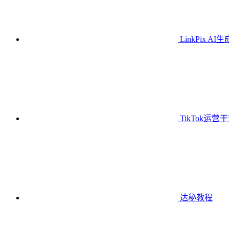
LinkPix AI
TikTok运营
达秘教程