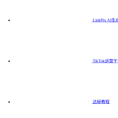
LinkPix AI
TikTok运营
达秘教程