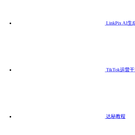
LinkPix AI
TikTok运营
达秘教程